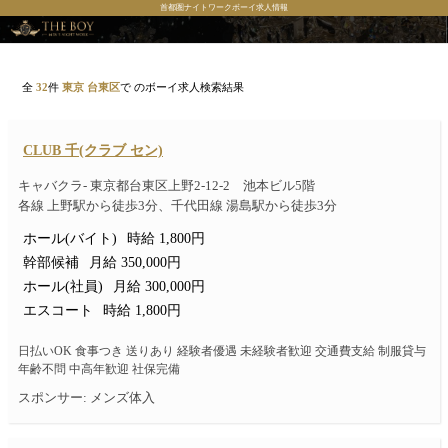
首都圏ナイトワークボーイ求人情報
全
32
件
東京 台東区
で のボーイ求人検索結果
CLUB 千(クラブ セン)
キャバクラ- 東京都台東区上野2-12-2 池本ビル5階
各線 上野駅から徒歩3分、千代田線 湯島駅から徒歩3分
ホール(バイト)
時給 1,800円
幹部候補
月給 350,000円
ホール(社員)
月給 300,000円
エスコート
時給 1,800円
日払いOK 食事つき 送りあり 経験者優遇 未経験者歓迎 交通費支給 制服貸与
年齢不問 中高年歓迎 社保完備
スポンサー: メンズ体入