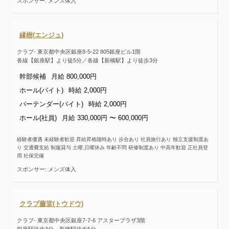
スポンサー: メンズ体入
縁樹(エンジュ)
クラブ- 東京都中央区銀座8-5-22 805銀座ビル1階
各線【銀座駅】より徒5分／各線【新橋駅】より徒歩3分
幹部候補
月給 800,000円
ホール(バイト)
時給 2,000円
バーテンダー(バイト)
時給 2,000円
ホール(社員)
月給 330,000円 〜 600,000円
経験者優遇 未経験者歓迎 昇給昇格随時あり 歩合あり 社員旅行あり 独立支援制度あ
り 交通費支給 制服貸与 土曜,日曜休み 年齢不問 研修制度あり 中高年歓迎 正社員登
用 社保完備
スポンサー: メンズ体入
クラブ藤堂(トウドウ)
クラブ- 東京都中央区銀座7-7-6 アスタープラザ3階