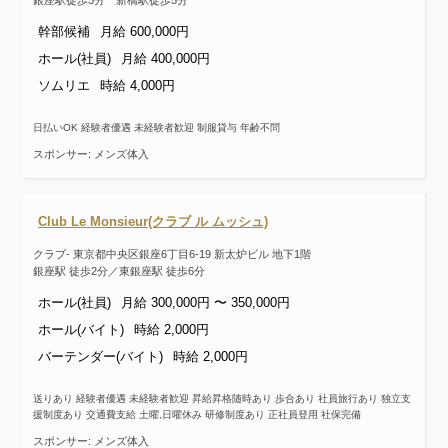
銀座駅徒歩3分 新橋駅徒歩5分
幹部候補
月給 600,000円
ホール(社員)
月給 400,000円
ソムリエ
時給 4,000円
日払いOK 経験者優遇 未経験者歓迎 制服貸与 年齢不問
スポンサー: メンズ体入
Club Le Monsieur(クラブ ル ムッシュ)
クラブ- 東京都中央区銀座6丁目6-19 新太炉ビル 地下1階
銀座駅 徒歩2分／東銀座駅 徒歩6分
ホール(社員)
月給 300,000円 〜 350,000円
ホール(バイト)
時給 2,000円
バーテンダー(バイト)
時給 2,000円
送りあり 経験者優遇 未経験者歓迎 昇給昇格随時あり 歩合あり 社員旅行あり 独立支
援制度あり 交通費支給 土曜,日曜休み 研修制度あり 正社員登用 社保完備
スポンサー: メンズ体入