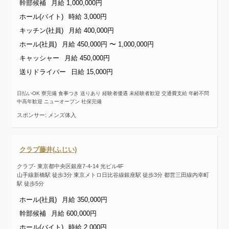
幹部候補
月給 1,000,000円
ホール(バイト)
時給 3,000円
キッチン(社員)
月給 400,000円
ホール(社員)
月給 450,000円 〜 1,000,000円
キャッシャー
月給 450,000円
送りドライバー
日給 15,000円
日払いOK 寮完備 食事つき 送りあり 経験者優遇 未経験者歓迎 交通費支給 年齢不問
中高年歓迎 ニューオープン 社保完備
スポンサー: メンズ体入
クラブ藤井(ふじい)
クラブ- 東京都中央区銀座7-4-14 光ビル4F
山手線新橋駅 徒歩3分 東京メトロ日比谷線銀座駅 徒歩3分 都営三田線内幸町
駅 徒歩5分
ホール(社員)
月給 350,000円
幹部候補
月給 600,000円
ホール(バイト)
時給 2,000円