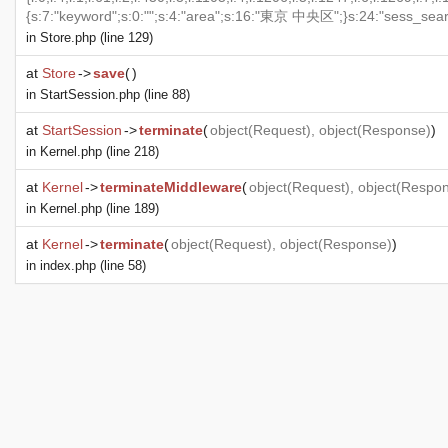
{s:7:"keyword";s:0:"";s:4:"area";s:16:"東京 中央区";}s:24:"sess_se
in
Store.php
(line 129)
at
Store
->
save
(
)
in
StartSession.php
(line 88)
at
StartSession
->
terminate
(
object
(
Request
),
object
(
Response
)
)
in
Kernel.php
(line 218)
at
Kernel
->
terminateMiddleware
(
object
(
Request
),
object
(
Respo
in
Kernel.php
(line 189)
at
Kernel
->
terminate
(
object
(
Request
),
object
(
Response
)
)
in
index.php
(line 58)