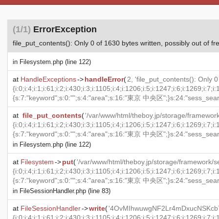
(1/1)
ErrorException
file_put_contents(): Only 0 of 1630 bytes written, possibly out of f
in
Filesystem.php
(line 122)
at
HandleExceptions
->
handleError
(
2, 'file_put_contents(): Only 
{i:0;i:4;i:1;i:61;i:2;i:430;i:3;i:1105;i:4;i:1206;i:5;i:1247;i:6;i:1269;
{s:7:"keyword";s:0:"";s:4:"area";s:16:"東京 中央区";}s:24:"sess_se
at
file_put_contents
(
'/var/www/html/theboy.jp/storage/framewor
{i:0;i:4;i:1;i:61;i:2;i:430;i:3;i:1105;i:4;i:1206;i:5;i:1247;i:6;i:1269;
{s:7:"keyword";s:0:"";s:4:"area";s:16:"東京 中央区";}s:24:"sess_se
in
Filesystem.php
(line 122)
at
Filesystem
->
put
(
'/var/www/html/theboy.jp/storage/framework/
{i:0;i:4;i:1;i:61;i:2;i:430;i:3;i:1105;i:4;i:1206;i:5;i:1247;i:6;i:1269;
{s:7:"keyword";s:0:"";s:4:"area";s:16:"東京 中央区";}s:24:"sess_se
in
FileSessionHandler.php
(line 83)
at
FileSessionHandler
->
write
(
'4OvMIhwuwgNF2Lr4mDxucNSKcb7xF7VHx
{i:0;i:4;i:1;i:61;i:2;i:430;i:3;i:1105;i:4;i:1206;i:5;i:1247;i:6;i:1269;