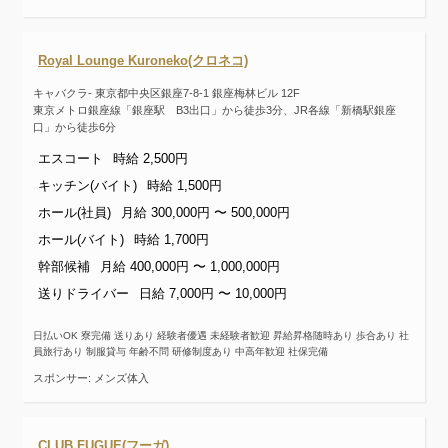
Royal Lounge Kuroneko(クロネコ)
キャバクラ- 東京都中央区銀座7-8-1 銀座梅林ビル 12F
東京メトロ銀座線「銀座駅 B3出口」から徒歩3分、JR各線「新橋駅銀座
口」から徒歩6分
エスコート
時給 2,500円
キッチン(バイト)
時給 1,500円
ホール(社員)
月給 300,000円 〜 500,000円
ホール(バイト)
時給 1,700円
幹部候補
月給 400,000円 〜 1,000,000円
送りドライバー
日給 7,000円 〜 10,000円
日払いOK 寮完備 送りあり 経験者優遇 未経験者歓迎 昇給昇格随時あり 歩合あり 社
員旅行あり 制服貸与 年齢不問 研修制度あり 中高年歓迎 社保完備
スポンサー: メンズ体入
CLUB FUGUE(フーガ)