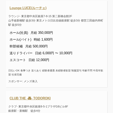
Lounge LUCE(ルーチェ)
ラウンジ- 東京都中央区銀座7-8-15 第二新橋会館2F
山手線新橋駅 徒歩3分 東京メトロ日比谷線銀座駅 徒歩3分 都営三田線内幸町
駅 徒歩5分
ホール(社員)
月給 350,000円
ホール(バイト)
時給 1,600円
幹部候補
月給 500,000円
送りドライバー
日給 6,000円 〜 10,000円
エスコート
日給 12,000円
日払いOK 食事つき 送りあり 経験者優遇 未経験者歓迎 制服貸与 年齢不問 中高年歓
迎 社保完備
スポンサー: メンズ体入
CLUB THE -轟- TODOROKI
クラブ- 東京都中央区銀座8-5-1プラザG8ビル6F
銀座駅・新橋駅 徒歩4分