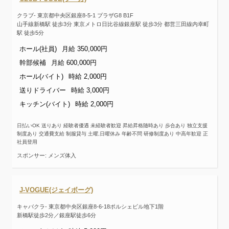
クラブ- 東京都中央区銀座8-5-1 プラザG8 B1F
山手線新橋駅 徒歩3分 東京メトロ日比谷線銀座駅 徒歩3分 都営三田線内幸町
駅 徒歩5分
ホール(社員)
月給 350,000円
幹部候補
月給 600,000円
ホール(バイト)
時給 2,000円
送りドライバー
時給 3,000円
キッチン(バイト)
時給 2,000円
日払いOK 送りあり 経験者優遇 未経験者歓迎 昇給昇格随時あり 歩合あり 独立支援
制度あり 交通費支給 制服貸与 土曜,日曜休み 年齢不問 研修制度あり 中高年歓迎 正
社員登用
スポンサー: メンズ体入
J-VOGUE(ジェイボーグ)
キャバクラ- 東京都中央区銀座8‐6‐18ポルシェビル地下1階
新橋駅徒歩2分／銀座駅徒歩6分