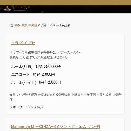
全
98
件
東京 中央区
で のボーイ求人検索結果
クラブ イプセ
クラブ- 東京都中央区銀座8-6-22 ピアースビル4F
新橋駅より徒歩3分／銀座駅より徒歩4分
ホール(社員)
月給 350,000円
エスコート
時給 2,000円
ホール(バイト)
時給 2,000円
食事つき 経験者優遇 未経験者歓迎 交通費支給 制服貸与 年齢不問 中高年歓迎 社保完
備
スポンサー: メンズ体入
Maison de M 〜GINZA〜(メゾン・ド・エム ギンザ)