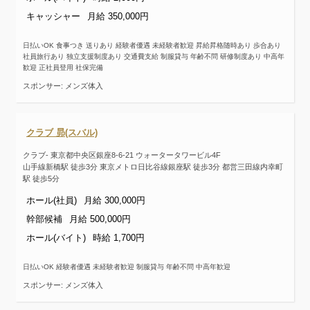
キャッシャー
月給 350,000円
日払いOK 食事つき 送りあり 経験者優遇 未経験者歓迎 昇給昇格随時あり 歩合あり
社員旅行あり 独立支援制度あり 交通費支給 制服貸与 年齢不問 研修制度あり 中高年
歓迎 正社員登用 社保完備
スポンサー: メンズ体入
クラブ 昴(スバル)
クラブ- 東京都中央区銀座8-6-21 ウォータータワービル4F
山手線新橋駅 徒歩3分 東京メトロ日比谷線銀座駅 徒歩3分 都営三田線内幸町
駅 徒歩5分
ホール(社員)
月給 300,000円
幹部候補
月給 500,000円
ホール(バイト)
時給 1,700円
日払いOK 経験者優遇 未経験者歓迎 制服貸与 年齢不問 中高年歓迎
スポンサー: メンズ体入