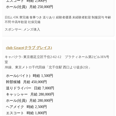
エスコート
時給 2,000円
ホール(社員)
月給 250,000円
日払いOK 寮完備 食事つき 送りあり 経験者優遇 未経験者歓迎 制服貸与 年齢
不問 中高年歓迎 社保完備
スポンサー: メンズ体入
club Grace(クラブ グレイス)
キャバクラ- 東京都足立区千住2-62-12 プラティネール第2ビル3FA号
室
JR線、東京メトロ千代田線「北千住駅 西口より徒歩2分」
ホール(バイト)
時給 1,500円
幹部候補
月給 450,000円
送りドライバー
日給 7,000円
キャッシャー
月給 280,000円
ホール(社員)
月給 280,000円
ヘアメイク
時給 2,500円
エスコート
時給 1,800円