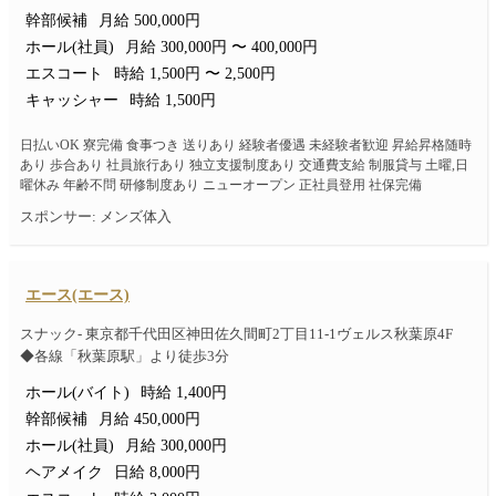
幹部候補
月給 500,000円
ホール(社員)
月給 300,000円 〜 400,000円
エスコート
時給 1,500円 〜 2,500円
キャッシャー
時給 1,500円
日払いOK 寮完備 食事つき 送りあり 経験者優遇 未経験者歓迎 昇給昇格随時
あり 歩合あり 社員旅行あり 独立支援制度あり 交通費支給 制服貸与 土曜,日
曜休み 年齢不問 研修制度あり ニューオープン 正社員登用 社保完備
スポンサー: メンズ体入
エース(エース)
スナック- 東京都千代田区神田佐久間町2丁目11-1ヴェルス秋葉原4F
◆各線「秋葉原駅」より徒歩3分
ホール(バイト)
時給 1,400円
幹部候補
月給 450,000円
ホール(社員)
月給 300,000円
ヘアメイク
日給 8,000円