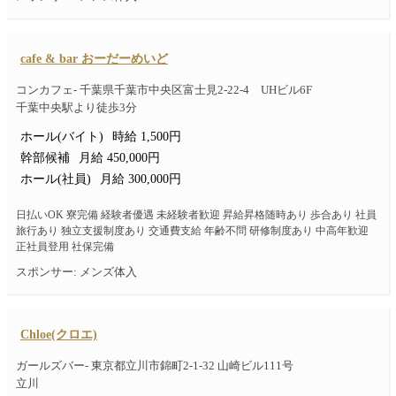
cafe & bar おーだーめいど
コンカフェ- 千葉県千葉市中央区富士見2-22-4 UHビル6F
千葉中央駅より徒歩3分
ホール(バイト)
時給 1,500円
幹部候補
月給 450,000円
ホール(社員)
月給 300,000円
日払いOK 寮完備 経験者優遇 未経験者歓迎 昇給昇格随時あり 歩合あり 社員
旅行あり 独立支援制度あり 交通費支給 年齢不問 研修制度あり 中高年歓迎
正社員登用 社保完備
スポンサー: メンズ体入
Chloe(クロエ)
ガールズバー- 東京都立川市錦町2-1-32 山崎ビル111号
立川