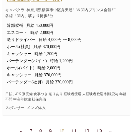
キャバクラ- 神奈川県横浜市中区弁天通3-36 関内プリンス会館5F
各線「関内」駅より徒歩5分
幹部候補
月給 450,000円
エスコート
時給 2,000円
送りドライバー
日給 4,000円 〜 8,000円
ホール(社員)
月給 370,000円
キャッシャー
時給 1,200円
バーテンダー(バイト)
時給 1,200円
ホール(バイト)
時給 2,000円
キャッシャー
月給 370,000円
バーテンダー(社員)
月給 370,000円
日払いOK 寮完備 食事つき 送りあり 経験者優遇 未経験者歓迎 制服貸与 年齢
不問 中高年歓迎 社保完備
スポンサー: メンズ体入
«
7
8
9
10
11
12
13
»