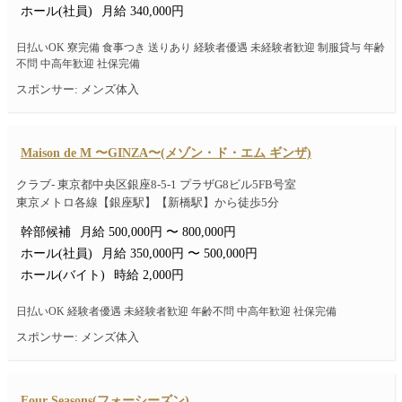
ホール(社員)
月給 340,000円
日払いOK 寮完備 食事つき 送りあり 経験者優遇 未経験者歓迎 制服貸与 年齢
不問 中高年歓迎 社保完備
スポンサー: メンズ体入
Maison de M 〜GINZA〜(メゾン・ド・エム ギンザ)
クラブ- 東京都中央区銀座8-5-1 プラザG8ビル5FB号室
東京メトロ各線【銀座駅】【新橋駅】から徒歩5分
幹部候補
月給 500,000円 〜 800,000円
ホール(社員)
月給 350,000円 〜 500,000円
ホール(バイト)
時給 2,000円
日払いOK 経験者優遇 未経験者歓迎 年齢不問 中高年歓迎 社保完備
スポンサー: メンズ体入
Four Seasons(フォーシーズン)