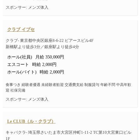
スポンサー: メンズ体入
クラブ イプセ
クラブ- 東京都中央区銀座8-6-22 ピアースビル4F
新橋駅より徒歩3分／銀座駅より徒歩4分
ホール(社員)
月給 350,000円
エスコート
時給 2,000円
ホール(バイト)
時給 2,000円
食事つき 経験者優遇 未経験者歓迎 交通費支給 制服貸与 年齢不問 中高年歓
迎 社保完備
スポンサー: メンズ体入
Le CLUB（ル・クラブ）
キャバクラ- 埼玉県さいたま市大宮区仲町1-11-2 TC第10大宮東口ビル
1F