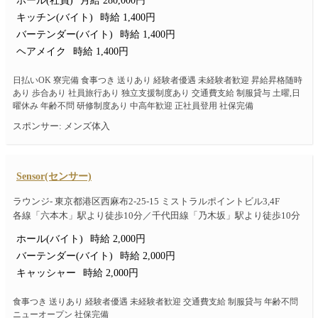
ホール(社員)
月給 280,000円
キッチン(バイト)
時給 1,400円
バーテンダー(バイト)
時給 1,400円
ヘアメイク
時給 1,400円
日払いOK 寮完備 食事つき 送りあり 経験者優遇 未経験者歓迎 昇給昇格随時
あり 歩合あり 社員旅行あり 独立支援制度あり 交通費支給 制服貸与 土曜,日
曜休み 年齢不問 研修制度あり 中高年歓迎 正社員登用 社保完備
スポンサー: メンズ体入
Sensor(センサー)
ラウンジ- 東京都港区西麻布2-25-15 ミストラルポイントビル3,4F
各線「六本木」駅より徒歩10分／千代田線「乃木坂」駅より徒歩10分
ホール(バイト)
時給 2,000円
バーテンダー(バイト)
時給 2,000円
キャッシャー
時給 2,000円
食事つき 送りあり 経験者優遇 未経験者歓迎 交通費支給 制服貸与 年齢不問
ニューオープン 社保完備