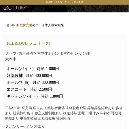
首都圏ナイトワークボーイ求人情報
全
582
件
社保完備
のボーイ求人検索結果
FEERIQUE(フェリーク)
クラブ- 東京都港区六本木3-8-15 瀬里奈ビレッジ3F
六本木
ホール(バイト)
時給 1,800円
幹部候補
月給 400,000円
ホール(社員)
月給 300,000円
エスコート
時給 2,500円
キッチン(バイト)
時給 1,800円
日払いOK 寮完備 送りあり 経験者優遇 未経験者歓迎 昇給昇格随時あり 歩合
あり 社員旅行あり 独立支援制度あり 制服貸与 土曜,日曜休み 年齢不問 研修
制度あり 中高年歓迎 正社員登用 社保完備
スポンサー: メンズ体入