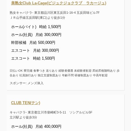
美熟女Club La-Cage(ビジュクジョクラブ ラカージュ)
熟女キャバクラ- 東京都品川区東五反田1-16-4 五反田味ビル7F
ＪＲ山手線五反田駅(東口)より徒歩1分
ホール(バイト)
時給 1,500円
ホール(社員)
月給 300,000円
幹部候補
月給 500,000円
エスコート
月給 300,000円
エスコート
時給 1,500円
日払いOK 寮完備 食事つき 送りあり 経験者優遇 未経験者歓迎 昇給昇格随時あり 歩
合あり 社員旅行あり 独立支援制度あり 年齢不問 研修制度あり 中高年歓迎
スポンサー: メンズ体入
CLUB TEN(テン)
キャバクラ- 東京都立川市柴崎町3-5-11 ソシアルビル5F
立川駅より徒歩3分
ホール(社員)
月給 400,000円