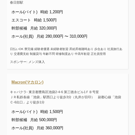
春日部駅
ホール(バイト)
時給 1,200円
エスコート
時給 1,500円
幹部候補
月給 320,000円
ホール(社員)
月給 280,000円 〜 310,000円
日払いOK 寮完備 経験者優遇 未経験者歓迎 昇給昇格随時あり 歩合あり 社員旅行あ
り 交通費支給 制服貸与 年齢不問 研修制度あり 中高年歓迎 正社員登用
スポンサー: メンズ体入
Macron(マカロン)
キャバクラ- 東京都豊島区池袋2-4-6 第三徳永ビル1ＦＢ号室
ＪＲ私鉄各線「池袋」駅西口より徒歩3分（丸井が目印） 副都心線「池袋
Ｃ-6出口」より徒歩1分
ホール(バイト)
時給 1,500円
幹部候補
月給 500,000円
ホール(社員)
月給 360,000円