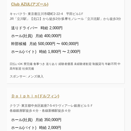
Club AZUL(アズール)
キャバクラ- 東京都立川市曙町2-22-4 平田ビル1Ｆ
JR「立川駅」【北口】から徒歩2分/多摩モノレール「立川北駅」から徒歩3分
送りドライバー
時給 2,000円
ホール(社員)
月給 400,000円
幹部候補
月給 500,000円 〜 600,000円
ホール(バイト)
時給 1,800円 〜 2,000円
日払いOK 寮完備 食事つき 送りあり 経験者優遇 未経験者歓迎 制服貸与 年齢不問 中
高年歓迎 社保完備
スポンサー: メンズ体入
Ｄｏｌｐｈｉｎ(ドルフィン)
クラブ- 東京都中央区銀座7-5-4ラヴィア―レ銀座ビル５Ｆ
各線銀座駅徒歩４分・各線新橋駅徒歩４分
ホール(社員)
月給 350,000円
ホール(バイト)
時給 2,000円