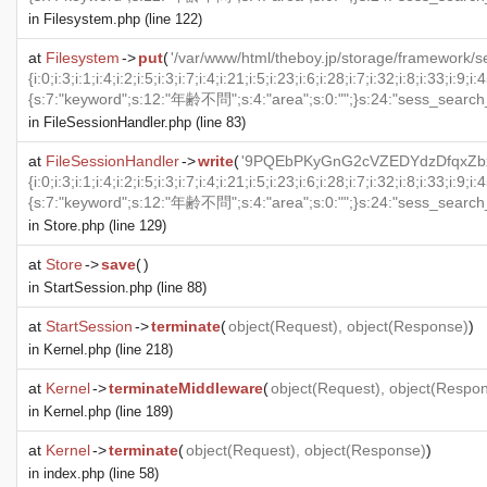
in
Filesystem.php
(line 122)
at
Filesystem
->
put
(
'/var/www/html/theboy.jp/storage/framework/sessions/9PQEbPKyGnG2cVZEDYdzDfqxZbxRWSVn6epAvShY', 'a:6:{s:6:"_token";s:40:"VJhFhmrLfwUMaQzX5PWVp2aQku9yEPRgEoMahZMK";s:23:"sess_search_job_ids_key";O:29:"Illuminate\\Support\\Collection":1:{s:8:"' . "\0" . '*' . "\0" . 'items";a:1056:{i:0;i:3;i:1;i:4;i:2;i:5;i:3;i:7;i:4;i:21;i:5;i:23;i:6;i:28;i:7;i:32;i:8;i:33;i:9;i:45;i:10;i:52;i:11;i:54;i:12;i:61;i:13;i:68;i:14;i:70;i:15;i:72;i:16;i:73;i:17;i:83;i:18;i:90;i:19;i:97;i:20;i:99;i:21;i:109;i:22;i:118;i:23;i:121;i:24;i:128;i:25;i:137;i:26;i:139;i:27;i:175;i:28;i:184;i:29;i:191;i:30;i:213;i:31;i:221;i:32;i:222;i:33;i:230;i:34;i:257;i:35;i:276;i:36;i:282;i:37;i:283;i:38;i:284;i:39;i:304;i:40;i:312;i:41;i:327;i:42;i:338;i:43;i:367;i:44;i:393;i:45;i:430;i:46;i:448;i:47;i:452;i:48;i:458;i:49;i:459;i:50;i:478;i:51;i:500;i:52;i:536;i:53;i:563;i:54;i:585;i:55;i:607;i:56;i:624;i:57;i:626;i:58;i:643;i:59;i:674;i:60;i:679;i:61;i:684;i:62;i:739;i:63;i:744;i:64;i:745;i:65;i:749;i:66;i:763;i:67;i:786;i:68;i:822;i:69;i:837;i:70;i:864;i:71;i:900;i:72;i:910;i:73;i:940;i:74;i:981;i:75;i:984;i:76;i:994;i:77;i:1039;i:78;i:1047;i:79;i:1070;i:80;i:1089;i:81;i:1105;i:82;i:1123;i:83;i:1188;i:84;i:1191;i:85;i:1195;i:86;i:1206;i:87;i:1209;i:88;i:1225;i:89;i:1247;i:90;i:1252;i:91;i:1254;i:92;i:1269;i:93;i:1301;i:94;i:1338;i:95;i:1345;i:96;i:1347;i:97;i:1389;i:98;i:1406;i:99;i:1467;i:100;i:1473;i:101;i:1478;i:102;i:1491;i:103;i:1495;i:104;i:1508;i:105;i:1520;i:106;i:1521;i:107;i:1523;i:108;i:1524;i:109;i:1525;i:110;i:1533;i:111;i:1547;i:112;i:1551
in
FileSessionHandler.php
(line 83)
at
FileSessionHandler
->
write
(
'9PQEbPKyGnG2cVZEDYdzDfqxZbxRWSVn6epAvShY', 'a:6:{s:6:"_token";s:40:"VJhFhmrLfwUMaQzX5PWVp2aQku9yEPRgEoMahZMK";s:23:"sess_search_job_ids_key";O:29:"Illuminate\\Support\\Collection":1:{s:8:"' . "\0" . '*' . "\0" . 'items";a:1056:{i:0;i:3;i:1;i:4;i:2;i:5;i:3;i:7;i:4;i:21;i:5;i:23;i:6;i:28;i:7;i:32;i:8;i:33;i:9;i:45;i:10;i:52;i:11;i:54;i:12;i:61;i:13;i:68;i:14;i:70;i:15;i:72;i:16;i:73;i:17;i:83;i:18;i:90;i:19;i:97;i:20;i:99;i:21;i:109;i:22;i:118;i:23;i:121;i:24;i:128;i:25;i:137;i:26;i:139;i:27;i:175;i:28;i:184;i:29;i:191;i:30;i:213;i:31;i:221;i:32;i:222;i:33;i:230;i:34;i:257;i:35;i:276;i:36;i:282;i:37;i:283;i:38;i:284;i:39;i:304;i:40;i:312;i:41;i:327;i:42;i:338;i:43;i:367;i:44;i:393;i:45;i:430;i:46;i:448;i:47;i:452;i:48;i:458;i:49;i:459;i:50;i:478;i:51;i:500;i:52;i:536;i:53;i:563;i:54;i:585;i:55;i:607;i:56;i:624;i:57;i:626;i:58;i:643;i:59;i:674;i:60;i:679;i:61;i:684;i:62;i:739;i:63;i:744;i:64;i:745;i:65;i:749;i:66;i:763;i:67;i:786;i:68;i:822;i:69;i:837;i:70;i:864;i:71;i:900;i:72;i:910;i:73;i:940;i:74;i:981;i:75;i:984;i:76;i:994;i:77;i:1039;i:78;i:1047;i:79;i:1070;i:80;i:1089;i:81;i:1105;i:82;i:1123;i:83;i:1188;i:84;i:1191;i:85;i:1195;i:86;i:1206;i:87;i:1209;i:88;i:1225;i:89;i:1247;i:90;i:1252;i:91;i:1254;i:92;i:1269;i:93;i:1301;i:94;i:1338;i:95;i:1345;i:96;i:1347;i:97;i:1389;i:98;i:1406;i:99;i:1467;i:100;i:1473;i:101;i:1478;i:102;i:1491;i:103;i:1495;i:104;i:1508;i:105;i:1520;i:106;i:1521;i:107;i:1523;i:108;i:1524;i:109;i:1525;i:1
in
Store.php
(line 129)
at
Store
->
save
(
)
in
StartSession.php
(line 88)
at
StartSession
->
terminate
(
object
(
Request
),
object
(
Response
)
)
in
Kernel.php
(line 218)
at
Kernel
->
terminateMiddleware
(
object
(
Request
),
object
(
Respo
in
Kernel.php
(line 189)
at
Kernel
->
terminate
(
object
(
Request
),
object
(
Response
)
)
in
index.php
(line 58)