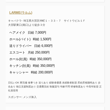
LARME(ラルム)
キャバクラ- 埼玉県大宮区仲町１－３３－７ サイトウビル１Ｆ
大宮駅東口(南口)より徒歩３分
ヘアメイク
日給 7,000円
ホール(バイト)
時給 1,500円
送りドライバー
日給 6,000円
エスコート
月給 250,000円
ホール(社員)
時給 350,000円
キッチン(社員)
時給 350,000円
キャッシャー
時給 200,000円
日払いOK 寮完備 食事つき 送りあり 経験者優遇 未経験者歓迎 昇給昇格随時あり 歩
合あり 独立支援制度あり 交通費支給 制服貸与 年齢不問 研修制度あり 中高年歓迎 正
社員登用
スポンサー: メンズ体入