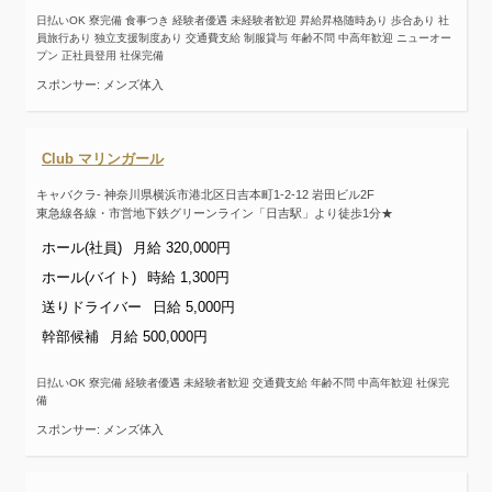
日払いOK 寮完備 食事つき 経験者優遇 未経験者歓迎 昇給昇格随時あり 歩合あり 社
員旅行あり 独立支援制度あり 交通費支給 制服貸与 年齢不問 中高年歓迎 ニューオー
プン 正社員登用 社保完備
スポンサー: メンズ体入
Club マリンガール
キャバクラ- 神奈川県横浜市港北区日吉本町1-2-12 岩田ビル2F
東急線各線・市営地下鉄グリーンライン「日吉駅」より徒歩1分★
ホール(社員)
月給 320,000円
ホール(バイト)
時給 1,300円
送りドライバー
日給 5,000円
幹部候補
月給 500,000円
日払いOK 寮完備 経験者優遇 未経験者歓迎 交通費支給 年齢不問 中高年歓迎 社保完
備
スポンサー: メンズ体入