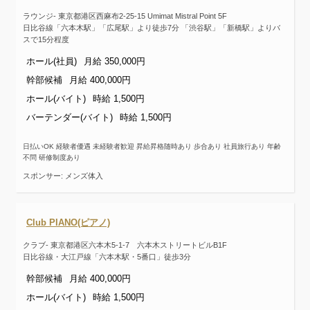
ラウンジ- 東京都港区西麻布2-25-15 Umimat Mistral Point 5F
日比谷線「六本木駅」「広尾駅」より徒歩7分 「渋谷駅」「新橋駅」よりバ
スで15分程度
ホール(社員)
月給 350,000円
幹部候補
月給 400,000円
ホール(バイト)
時給 1,500円
バーテンダー(バイト)
時給 1,500円
日払いOK 経験者優遇 未経験者歓迎 昇給昇格随時あり 歩合あり 社員旅行あり 年齢
不問 研修制度あり
スポンサー: メンズ体入
Club PIANO(ピアノ)
クラブ- 東京都港区六本木5-1-7 六本木ストリートビルB1F
日比谷線・大江戸線「六本木駅・5番口」徒歩3分
幹部候補
月給 400,000円
ホール(バイト)
時給 1,500円