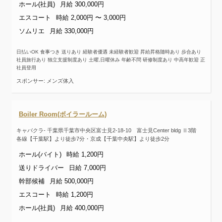
ホール(社員)
月給 300,000円
エスコート
時給 2,000円 〜 3,000円
ソムリエ
月給 330,000円
日払いOK 食事つき 送りあり 経験者優遇 未経験者歓迎 昇給昇格随時あり 歩合あり
社員旅行あり 独立支援制度あり 土曜,日曜休み 年齢不問 研修制度あり 中高年歓迎 正
社員登用
スポンサー: メンズ体入
Boiler Room(ボイラールーム)
キャバクラ- 千葉県千葉市中央区富士見2-18-10 富士見Center bldg Ⅱ3階
各線【千葉駅】より徒歩7分・京成【千葉中央駅】より徒歩2分
ホール(バイト)
時給 1,200円
送りドライバー
日給 7,000円
幹部候補
月給 500,000円
エスコート
時給 1,200円
ホール(社員)
月給 400,000円