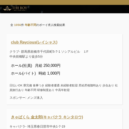
全
1056
件
年齢不問
のボーイ求人検索結果
club Raycious(レイシャス)
クラブ- 群馬県前橋市千代田町5-7-1 ソシアルビル １F
中央前橋駅より徒歩5分
ホール(社員)
月給 250,000円
ホール(バイト)
時給 1,000円
日払いOK 寮完備 食事つき 経験者優遇 未経験者歓迎 昇給昇格随時あり 歩合あり 社
員旅行あり 年齢不問 研修制度あり 中高年歓迎
スポンサー: メンズ体入
きゃばくら 金太郎(キャバクラ キンタロウ)
キャバクラ- 埼玉県春日部市中央1-7-19