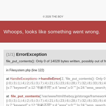
© 2026 THE BOY
Whoops, looks like something went wrong.
(1/1)
ErrorException
file_put_contents(): Only 0 of 14028 bytes written, possibly out of 
in
Filesystem.php
(line 122)
at
HandleExceptions
->
handleError
(
2, 'file_put_contents(): Only 
at
file_put_contents
(
'/var/www/html/theboy.jp/storage/framework/sessions/9PQEbPKyGnG2cVZEDYdzDfqxZbxRWSVn6epAvShY', 'a:6:{s:6:"_token";s:40:"VJhFhmrLfwUMaQzX5PWVp2aQku9yEPRgEoMahZMK";s:23:"sess_search_job_ids_key";O:29:"Illuminate\\Support\\Collection":1:{s:8:"' . "\0" . '*' . "\0" . 'items";a:1056:{i:0;i:3;i:1;i:4;i:2;i:5;i:3;i:7;i:4;i:21;i:5;i:23;i:6;i:28;i:7;i:32;i:8;i:33;i:9;i:45;i:10;i:52;i:11;i:54;i:12;i:61;i:13;i:68;i:14;i:70;i:15;i:72;i:16;i:73;i:17;i:83;i:18;i:90;i:19;i:97;i:20;i:99;i:21;i:109;i:22;i:118;i:23;i:121;i:24;i:128;i:25;i:137;i:26;i:139;i:27;i:175;i:28;i:184;i:29;i:191;i:30;i:213;i:31;i:221;i:32;i:222;i:33;i:230;i:34;i:257;i:35;i:276;i:36;i:282;i:37;i:283;i:38;i:284;i:39;i:304;i:40;i:312;i:41;i:327;i:42;i:338;i:43;i:367;i:44;i:393;i:45;i:430;i:46;i:448;i:47;i:452;i:48;i:458;i:49;i:459;i:50;i:478;i:51;i:500;i:52;i:536;i:53;i:563;i:54;i:585;i:55;i:607;i:56;i:624;i:57;i:626;i:58;i:643;i:59;i:674;i:60;i:679;i:61;i:684;i:62;i:739;i:63;i:744;i:64;i:745;i:65;i:749;i:66;i:763;i:67;i:786;i:68;i:822;i:69;i:837;i:70;i:864;i:71;i:900;i:72;i:910;i:73;i:940;i:74;i:981;i:75;i:984;i:76;i:994;i:77;i:1039;i:78;i:1047;i:79;i:1070;i:80;i:1089;i:81;i:1105;i:82;i:1123;i:83;i:1188;i:84;i:1191;i:85;i:1195;i:86;i:1206;i:87;i:1209;i:88;i:1225;i:89;i:1247;i:90;i:1252;i:91;i:1254;i:92;i:1269;i:93;i:1301;i:94;i:1338;i:95;i:1345;i:96;i:1347;i:97;i:1389;i:98;i:1406;i:99;i:1467;i:100;i:1473;i:101;i:1478;i:102;i:1491;i:103;i:1495;i:104;i:1508;i:105;i:1520;