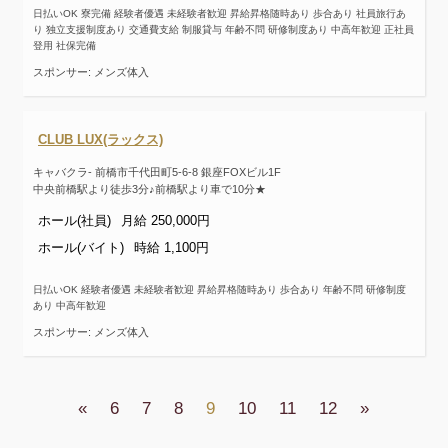
日払いOK 寮完備 経験者優遇 未経験者歓迎 昇給昇格随時あり 歩合あり 社員旅行あ
り 独立支援制度あり 交通費支給 制服貸与 年齢不問 研修制度あり 中高年歓迎 正社員
登用 社保完備
スポンサー: メンズ体入
CLUB LUX(ラックス)
キャバクラ- 前橋市千代田町5-6-8 銀座FOXビル1F
中央前橋駅より徒歩3分♪前橋駅より車で10分★
ホール(社員)
月給 250,000円
ホール(バイト)
時給 1,100円
日払いOK 経験者優遇 未経験者歓迎 昇給昇格随時あり 歩合あり 年齢不問 研修制度
あり 中高年歓迎
スポンサー: メンズ体入
«
6
7
8
9
10
11
12
»