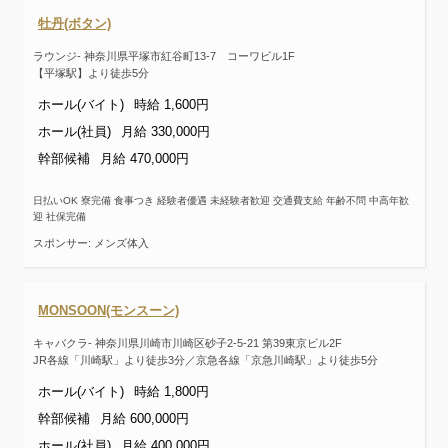
牡丹(ボタン)
ラウンジ- 神奈川県平塚市紅谷町13-7 コーワビル1F
【平塚駅】より徒歩5分
ホール(バイト)
時給 1,600円
ホール(社員)
月給 330,000円
幹部候補
月給 470,000円
日払いOK 寮完備 食事つき 経験者優遇 未経験者歓迎 交通費支給 年齢不問 中高年歓
迎 社保完備
スポンサー: メンズ体入
MONSOON(モンスーン)
キャバクラ- 神奈川県川崎市川崎区砂子2-5-21 第39東京ビル2F
JR各線「川崎駅」より徒歩3分／京急各線「京急川崎駅」より徒歩5分
ホール(バイト)
時給 1,800円
幹部候補
月給 600,000円
ホール(社員)
月給 400,000円