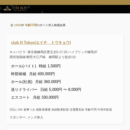
全
1056
件
年齢不問
のボーイ求人検索結果
club H Tokyo(エイチ トウキョウ)
キャバクラ- 東京都練馬区豊玉北5-17-20 ハイブリッヂ練馬2F
西武池袋線/都営大江戸線 練馬駅より徒歩1分
ホール(バイト)
時給 1,500円
幹部候補
月給 600,000円
ホール(社員)
月給 360,000円
送りドライバー
日給 5,000円 〜 8,000円
エスコート
月給 330,000円
日払いOK 食事つき 経験者優遇 未経験者歓迎 交通費支給 年齢不問 中高年歓迎
スポンサー: メンズ体入