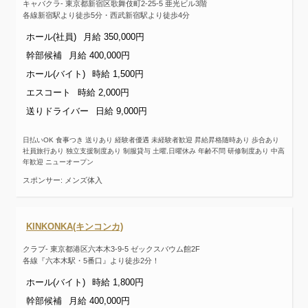
キャバクラ- 東京都新宿区歌舞伎町2-25-5 亜光ビル3階
各線新宿駅より徒歩5分・西武新宿駅より徒歩4分
ホール(社員)
月給 350,000円
幹部候補
月給 400,000円
ホール(バイト)
時給 1,500円
エスコート
時給 2,000円
送りドライバー
日給 9,000円
日払いOK 食事つき 送りあり 経験者優遇 未経験者歓迎 昇給昇格随時あり 歩合あり
社員旅行あり 独立支援制度あり 制服貸与 土曜,日曜休み 年齢不問 研修制度あり 中高
年歓迎 ニューオープン
スポンサー: メンズ体入
KINKONKA(キンコンカ)
クラブ- 東京都港区六本木3-9-5 ゼックスバウム館2F
各線『六本木駅・5番口』より徒歩2分！
ホール(バイト)
時給 1,800円
幹部候補
月給 400,000円