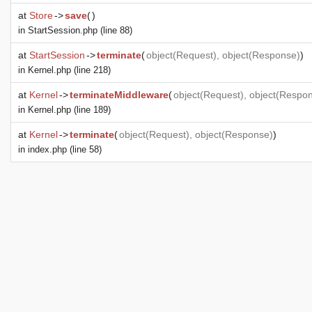
at
Store
->
save
(
)
in
StartSession.php
(line 88)
at
StartSession
->
terminate
(
object
(
Request
),
object
(
Response
)
)
in
Kernel.php
(line 218)
at
Kernel
->
terminateMiddleware
(
object
(
Request
),
object
(
Respo
in
Kernel.php
(line 189)
at
Kernel
->
terminate
(
object
(
Request
),
object
(
Response
)
)
in
index.php
(line 58)