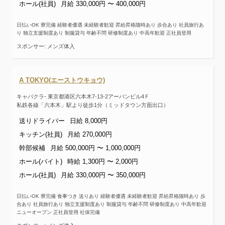
ホール(社員)
月給 330,000円 〜 400,000円
日払いOK 寮完備 経験者優遇 未経験者歓迎 昇給昇格随時あり 歩合あり 社員旅行あ
り 独立支援制度あり 制服貸与 年齢不問 研修制度あり 中高年歓迎 正社員登用
スポンサー: メンズ体入
A TOKYO(エーストウキョウ)
キャバクラ- 東京都港区六本木7-13-2アーバンビル4Ｆ
私鉄各線「六本木」駅より徒歩1分（ミッドタウン方面出口）
送りドライバー
日給 8,000円
キッチン(社員)
月給 270,000円
幹部候補
月給 500,000円 〜 1,000,000円
ホール(バイト)
時給 1,300円 〜 2,000円
ホール(社員)
月給 330,000円 〜 350,000円
日払いOK 寮完備 食事つき 送りあり 経験者優遇 未経験者歓迎 昇給昇格随時あり 歩
合あり 社員旅行あり 独立支援制度あり 制服貸与 年齢不問 研修制度あり 中高年歓迎
ニューオープン 正社員登用 社保完備