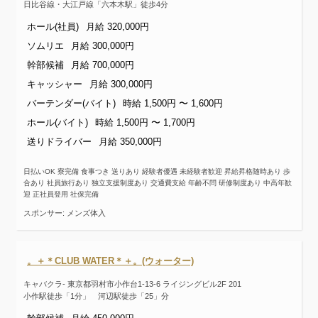
日比谷線・大江戸線「六本木駅」徒歩4分
ホール(社員)
月給 320,000円
ソムリエ
月給 300,000円
幹部候補
月給 700,000円
キャッシャー
月給 300,000円
バーテンダー(バイト)
時給 1,500円 〜 1,600円
ホール(バイト)
時給 1,500円 〜 1,700円
送りドライバー
月給 350,000円
日払いOK 寮完備 食事つき 送りあり 経験者優遇 未経験者歓迎 昇給昇格随時あり 歩
合あり 社員旅行あり 独立支援制度あり 交通費支給 年齢不問 研修制度あり 中高年歓
迎 正社員登用 社保完備
スポンサー: メンズ体入
。＋＊CLUB WATER＊＋。(ウォーター)
キャバクラ- 東京都羽村市小作台1-13-6 ライジングビル2F 201
小作駅徒歩「1分」 河辺駅徒歩「25」分