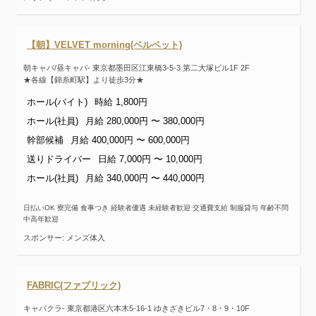
【朝】VELVET morning(ベルベット)
朝キャバ/昼キャバ- 東京都墨田区江東橋3-5-3 第二大塚ビル1F 2F
★各線【錦糸町駅】より徒歩3分★
ホール(バイト)
時給 1,800円
ホール(社員)
月給 280,000円 〜 380,000円
幹部候補
月給 400,000円 〜 600,000円
送りドライバー
日給 7,000円 〜 10,000円
ホール(社員)
月給 340,000円 〜 440,000円
日払いOK 寮完備 食事つき 経験者優遇 未経験者歓迎 交通費支給 制服貸与 年齢不問
中高年歓迎
スポンサー: メンズ体入
FABRIC(ファブリック)
キャバクラ- 東京都港区六本木5-16-1 ゆきざきビル7・8・9・10F