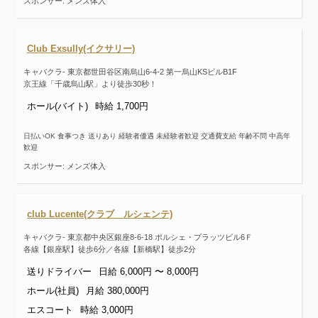
スポンサー: メンズ体入
Club Exsully(イクサリー)
キャバクラ- 東京都世田谷区南烏山6-4-2 第一烏山KSビルB1F
京王線「千歳烏山駅」より徒歩30秒！
ホール(バイト)
時給 1,700円
日払いOK 食事つき 送りあり 経験者優遇 未経験者歓迎 交通費支給 年齢不問 中高年
歓迎
スポンサー: メンズ体入
club Lucente(クラブ ルシェンテ)
キャバクラ- 東京都中央区銀座8-6-18 ポルシェ・プラッツビル6Ｆ
各線【銀座駅】徒歩6分／各線【新橋駅】徒歩2分
送りドライバー
日給 6,000円 〜 8,000円
ホール(社員)
月給 380,000円
エスコート
時給 3,000円