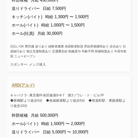
幹部候補
月給 450,000円
送りドライバー
日給 7,500円
キッチン(バイト)
時給 1,300円 〜 1,500円
ホール(バイト)
時給 1,000円 〜 1,500円
ホール(社員)
月給 30,000円
日払いOK 寮完備 送りあり 経験者優遇 未経験者歓迎 昇給昇格随時あり 歩合あり 社
員旅行あり 独立支援制度あり 交通費支給 制服貸与 年齢不問 研修制度あり 中高年歓
迎 ニューオープン
スポンサー: メンズ体入
ARD(アルド)
キャバクラ- 東京都中央区銀座8-8-7 第3ソワレ・ド・ビル7F
◆新橋駅より徒歩5分 ◆各線銀座駅より徒歩5分 ◆有楽町駅・東銀座駅よ
り徒歩10分
幹部候補
月給 500,000円
ホール(バイト)
時給 1,500円 〜 2,000円
送りドライバー
日給 5,000円 〜 10,000円