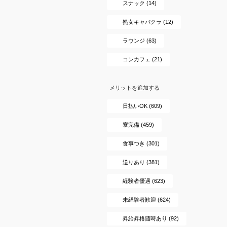
スナック (14)
熟女キャバクラ (12)
ラウンジ (63)
コンカフェ (21)
メリットを追加する
日払いOK (609)
寮完備 (459)
食事つき (301)
送りあり (381)
経験者優遇 (623)
未経験者歓迎 (624)
昇給昇格随時あり (92)