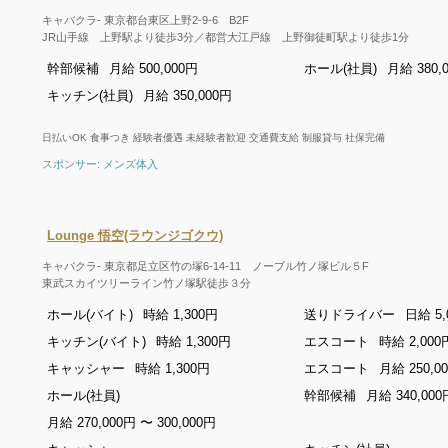
キャバクラ- 東京都台東区上野2-9-6 B2F
JR山手線 上野駅より徒歩3分／都営大江戸線 上野御徒町駅より徒歩1分
幹部候補
月給 500,000円
ホール(社員)
月給 380,
キッチン(社員)
月給 350,000円
日払いOK 食事つき 経験者優遇 未経験者歓迎 交通費支給 制服貸与 社保完備
スポンサー: メンズ体入
Lounge 悟空(ラウンジゴクウ)
キャバクラ- 東京都足立区竹の塚6-14-11 ノーブル竹ノ塚ビル５F
東武スカイツリーライン竹ノ塚駅徒歩３分
ホール(バイト)
時給 1,300円
送りドライバー
日給 5,
キッチン(バイト)
時給 1,300円
エスコート
時給 2,000
キャッシャー
時給 1,300円
エスコート
月給 250,0
ホール(社員)
幹部候補
月給 340,000
月給 270,000円 〜 300,000円