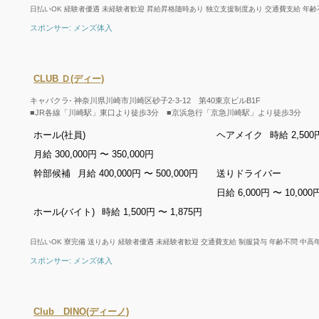
日払いOK 経験者優遇 未経験者歓迎 昇給昇格随時あり 独立支援制度あり 交通費支給 年齢
スポンサー: メンズ体入
CLUB Ｄ(ディー)
キャバクラ- 神奈川県川崎市川崎区砂子2-3-12 第40東京ビルB1F
■JR各線「川崎駅」東口より徒歩3分 ■京浜急行「京急川崎駅」より徒歩3分
ホール(社員)
ヘアメイク
時給 2,500
月給 300,000円 〜 350,000円
幹部候補
月給 400,000円 〜 500,000円
送りドライバー
日給 6,000円 〜 10,000
ホール(バイト)
時給 1,500円 〜 1,875円
日払いOK 寮完備 送りあり 経験者優遇 未経験者歓迎 交通費支給 制服貸与 年齢不問 中高
スポンサー: メンズ体入
Club DINO(ディーノ)