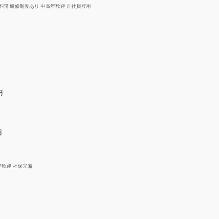
不問 研修制度あり 中高年歓迎 正社員登用
円
円
年歓迎 社保完備