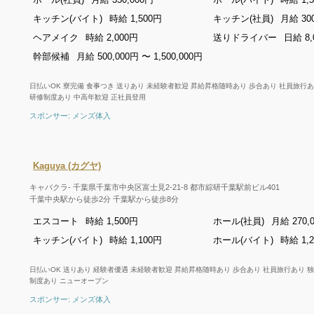
ホール(社員)
月給 350,000円
ホール(バイト)
時給 1,
キッチン(バイト)
時給 1,500円
キッチン(社員)
月給 30
ヘアメイク
時給 2,000円
送りドライバー
日給 8,
幹部候補
月給 500,000円 〜 1,500,000円
日払いOK 寮完備 食事つき 送りあり 未経験者歓迎 昇給昇格随時あり 歩合あり 社員旅行
研修制度あり 中高年歓迎 正社員登用
スポンサー: メンズ体入
Kaguya (カグヤ)
キャバクラ- 千葉県千葉市中央区富士見2-21-8 都市綜研千葉駅前ビル401
千葉中央駅から徒歩2分 千葉駅から徒歩8分
エスコート
時給 1,500円
ホール(社員)
月給 270,
キッチン(バイト)
時給 1,100円
ホール(バイト)
時給 1,
日払いOK 送りあり 経験者優遇 未経験者歓迎 昇給昇格随時あり 歩合あり 社員旅行あり 
制度あり ニューオープン
スポンサー: メンズ体入