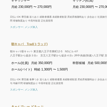
キャッシャー
キッチン(社員)
月給 230,000円 〜 270,000円
月給 230,000円 〜 270,
日払いOK 寮完備 送りあり 経験者優遇 未経験者歓迎 昇給昇格随時あり 歩合あり 社員旅
問 研修制度あり 中高年歓迎 正社員登用
スポンサー: メンズ体入
朝キャバ Trad(トラッド)
朝キャバ/昼キャバ- 東京都八王子市東町12-5 NSビル４F
八王子駅から徒歩３分♪ 京王八王子駅から徒歩４分♪ JR中央線(快速)-八王子駅 
ホール(社員)
月給 350,000円
幹部候補
月給 500,000
ホール(バイト)
時給 1,300円 〜 1,500円
日払いOK 寮完備 食事つき 送りあり 経験者優遇 未経験者歓迎 昇給昇格随時あり 歩合あ
与 年齢不問 研修制度あり 中高年歓迎 正社員登用
スポンサー: メンズ体入
きゃんでぃー どろっぷ