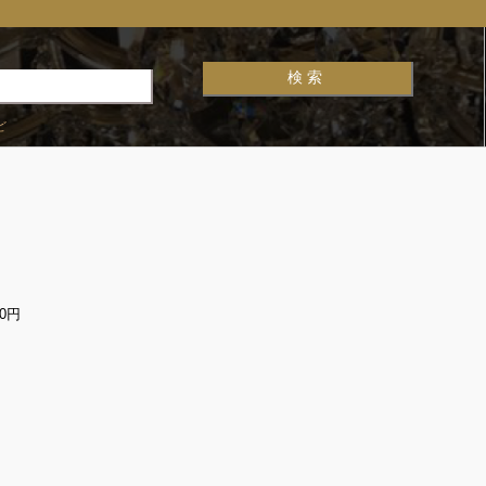
ど
00円