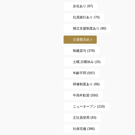
歩合あり (87)
社員旅行あり (70)
独立支援制度あり (80)
交通費支給 x
制服貸与 (378)
土曜,日曜休み (25)
年齢不問 (597)
研修制度あり (86)
中高年歓迎 (550)
ニューオープン (210)
正社員登用 (83)
社保完備 (386)