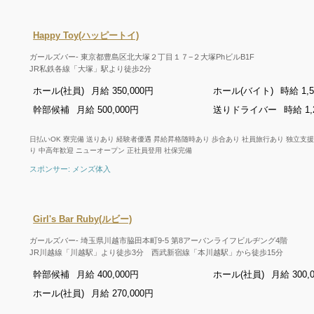
Happy Toy(ハッピートイ)
ガールズバー- 東京都豊島区北大塚２丁目１７−２大塚PhビルB1F
JR私鉄各線「大塚」駅より徒歩2分
ホール(社員)
月給 350,000円
ホール(バイト)
時給 1,
幹部候補
月給 500,000円
送りドライバー
時給 1,
日払いOK 寮完備 送りあり 経験者優遇 昇給昇格随時あり 歩合あり 社員旅行あり 独立支
り 中高年歓迎 ニューオープン 正社員登用 社保完備
スポンサー: メンズ体入
Girl's Bar Ruby(ルビー)
ガールズバー- 埼玉県川越市脇田本町9-5 第8アーバンライフビルヂング4階
JR川越線「川越駅」より徒歩3分 西武新宿線「本川越駅」から徒歩15分
幹部候補
月給 400,000円
ホール(社員)
月給 300,
ホール(社員)
月給 270,000円