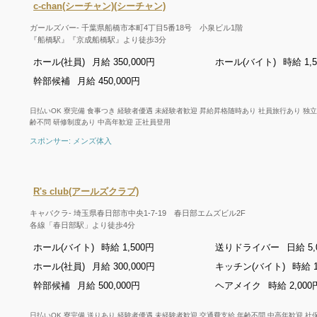
c-chan(シーチャン)(シーチャン)
ガールズバー- 千葉県船橋市本町4丁目5番18号 小泉ビル1階
『船橋駅』『京成船橋駅』より徒歩3分
ホール(社員)
月給 350,000円
ホール(バイト)
時給 1,
幹部候補
月給 450,000円
日払いOK 寮完備 食事つき 経験者優遇 未経験者歓迎 昇給昇格随時あり 社員旅行あり 独立
齢不問 研修制度あり 中高年歓迎 正社員登用
スポンサー: メンズ体入
R's club(アールズクラブ)
キャバクラ- 埼玉県春日部市中央1-7-19 春日部エムズビル2F
各線「春日部駅」より徒歩4分
ホール(バイト)
時給 1,500円
送りドライバー
日給 5,
ホール(社員)
月給 300,000円
キッチン(バイト)
時給 1
幹部候補
月給 500,000円
ヘアメイク
時給 2,000
日払いOK 寮完備 送りあり 経験者優遇 未経験者歓迎 交通費支給 年齢不問 中高年歓迎 社