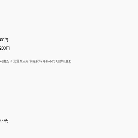
500円
200円
援制度あり 交通費支給 制服貸与 年齢不問 研修制度あ
000円