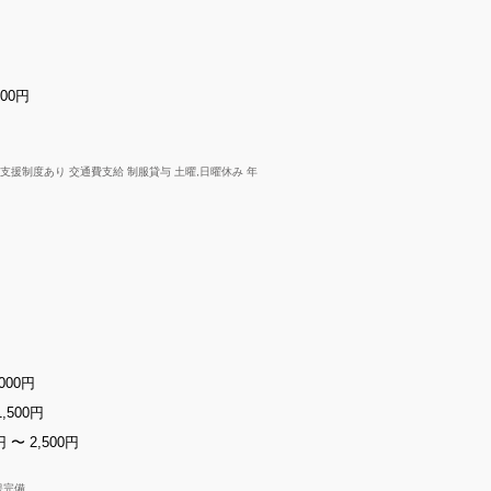
500円
支援制度あり 交通費支給 制服貸与 土曜,日曜休み 年
000円
,500円
円 〜 2,500円
保完備