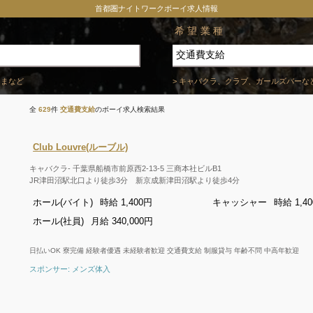
首都圏ナイトワークボーイ求人情報
希望業種
たまなど
> キャバクラ、クラブ、ガールズバーな
全
629
件
交通費支給
のボーイ求人検索結果
Club Louvre(ルーブル)
キャバクラ- 千葉県船橋市前原西2-13-5 三商本社ビルB1
JR津田沼駅北口より徒歩3分 新京成新津田沼駅より徒歩4分
ホール(バイト)
時給 1,400円
キャッシャー
時給 1,4
ホール(社員)
月給 340,000円
日払いOK 寮完備 経験者優遇 未経験者歓迎 交通費支給 制服貸与 年齢不問 中高年歓迎
スポンサー: メンズ体入