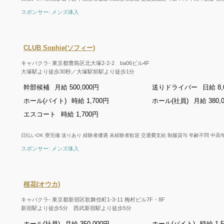
スポンサー: メンズ体入
CLUB Sophie(ソフィー)
キャバクラ- 東京都豊島区北大塚2-2-2 ba06ビル4F
大塚駅より徒歩30秒／大塚駅前駅より徒歩1分
幹部候補
月給 500,000円
送りドライバー
日給 8,
ホール(バイト)
時給 1,700円
ホール(社員)
月給 380,
エスコート
時給 1,700円
日払いOK 寮完備 送りあり 経験者優遇 未経験者歓迎 交通費支給 制服貸与 年齢不問 中高
スポンサー: メンズ体入
桜花(オウカ)
キャバクラ- 東京都新宿区歌舞伎町1-3‐11 梅村ビル7F・8F
新宿駅より徒歩5分 西武新宿駅より徒歩5分