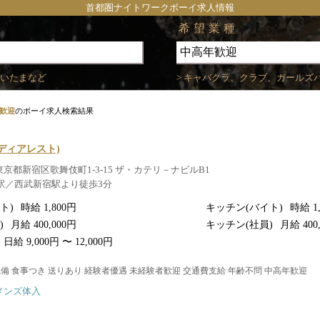
首都圏ナイトワークボーイ求人情報
希望業種
さいたまなど
> キャバクラ、クラブ、ガールズ
歓迎
のボーイ求人検索結果
(ディアレスト)
東京都新宿区歌舞伎町1-3-15 ザ・カテリ－ナビルB1
宿駅／西武新宿駅より徒歩3分
ト)
時給 1,800円
キッチン(バイト)
時給 1
)
月給 400,000円
キッチン(社員)
月給 400
日給 9,000円 〜 12,000円
完備 食事つき 送りあり 経験者優遇 未経験者歓迎 交通費支給 年齢不問 中高年歓迎
メンズ体入