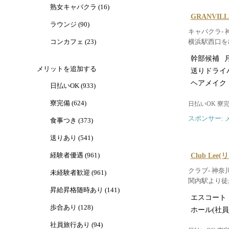
熟女キャバクラ (16)
GRANVIL
ラウンジ (90)
キャバクラ- 
コンカフェ (23)
横浜駅西口を
幹部候補
月
メリットを追加する
送りドライ
ヘアメイク
日払いOK (933)
寮完備 (624)
日払いOK 寮
スポンサー: 
食事つき (373)
送りあり (541)
Club Lee(
経験者優遇 (961)
クラブ- 神奈
未経験者歓迎 (961)
関内駅より徒
昇給昇格随時あり (141)
エスコート
歩合あり (128)
ホール(社員
社員旅行あり (94)