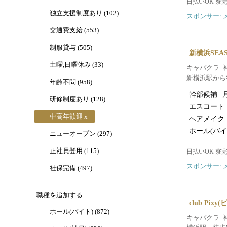
日払いOK 寮
独立支援制度あり (102)
スポンサー: 
交通費支給 (553)
制服貸与 (505)
新横浜SEA
土曜,日曜休み (33)
キャバクラ- 
新横浜駅から
年齢不問 (958)
幹部候補
月
研修制度あり (128)
エスコート
中高年歓迎 x
ヘアメイク
ホール(バイ
ニューオープン (297)
正社員登用 (115)
日払いOK 寮
スポンサー: 
社保完備 (497)
職種を追加する
club Pixy
ホール(バイト) (872)
キャバクラ- 