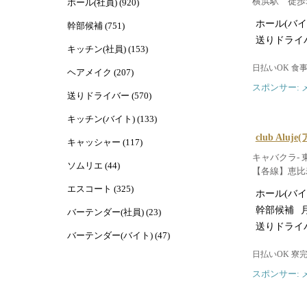
横浜駅 徒歩
ホール(社員) (920)
ホール(バイ
幹部候補 (751)
送りドライ
キッチン(社員) (153)
日払いOK 食
ヘアメイク (207)
スポンサー: 
送りドライバー (570)
キッチン(バイト) (133)
club Aluj
キャッシャー (117)
キャバクラ- 
ソムリエ (44)
【各線】恵比
エスコート (325)
ホール(バイ
幹部候補
月
バーテンダー(社員) (23)
送りドライ
バーテンダー(バイト) (47)
日払いOK 寮
スポンサー: 