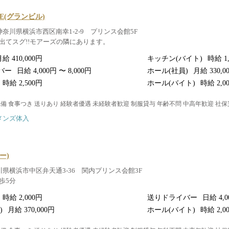
LE(グランビル)
神奈川県横浜市西区南幸1-2-9 プリンス会館5F
出てスグ!!モアーズの隣にあります。
給 410,000円
キッチン(バイト)
時給 1
バー
日給 4,000円 〜 8,000円
ホール(社員)
月給 330,0
時給 2,500円
ホール(バイト)
時給 2,0
完備 食事つき 送りあり 経験者優遇 未経験者歓迎 制服貸与 年齢不問 中高年歓迎 社
メンズ体入
リー)
川県横浜市中区弁天通3-36 関内プリンス会館3F
歩5分
時給 2,000円
送りドライバー
日給 4,0
)
月給 370,000円
ホール(バイト)
時給 2,0