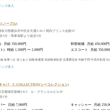
メンズ体入
E(ノーブル)
神奈川県横浜市中区弁天通3-36-1 関内プリンス会館1F
歩5分・馬車道駅より徒歩5分
)
月給 350,000円
幹部候補
月給 450,000円
ト)
時給 1,500円 〜 2,000円
エスコート
月給 350,00
完備 食事つき 送りあり 経験者優遇 未経験者歓迎 交通費支給 年齢不問 中高年歓迎 
メンズ体入
ャバ C-COLLECTION(シーコレクション)
東京都港区新橋3-8-5 ル・グラシエルビル3F
歩1分
バー
日給 7,000円
キャッシャー
月給 250,