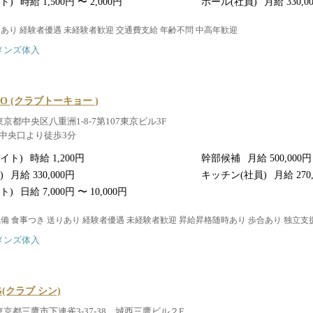
ト)
時給 1,500円 〜 2,000円
ホール(社員)
月給 330,0
りあり 経験者優遇 未経験者歓迎 交通費支給 年齢不問 中高年歓迎
メンズ体入
KYO (クラブトーキョー )
東京都中央区八重洲1-8-7第107東京ビル3F
中央口より徒歩3分
イト)
時給 1,200円
幹部候補
月給 500,000円
)
月給 330,000円
キッチン(社員)
月給 270
ト)
日給 7,000円 〜 10,000円
完備 食事つき 送りあり 経験者優遇 未経験者歓迎 昇給昇格随時あり 歩合あり 独立
メンズ体入
NG(クラブ シン)
東京都三鷹市下連雀3-37-38 城西三鷹ビル２F