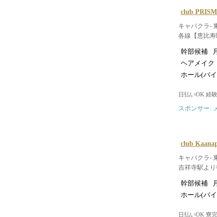
club PR
キャバクラ- 
各線【恵比寿
幹部候補
月
ヘアメイク
ホール(バイ
日払いOK 経
スポンサー: 
club Kaan
キャバクラ- 
吉祥寺駅より徒
幹部候補
月
ホール(バイ
日払いOK 寮