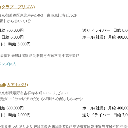
ISM(クラブ プリズム)
東京都渋谷区恵比寿南1-8-3 東亜恵比寿ビル2F
駅】から歩いて1分
給 700,000円
送りドライバー
日給 8,
日給 6,000円
ホール(社員)
月給 400,0
ト)
時給 3,000円
験者優遇 未経験者歓迎 制服貸与 年齢不問 中高年歓迎
メンズ体入
apali(カアナパリ)
東京都武蔵野市吉祥寺本町1-25-3 丸ビル2F
歩1～2分☆駅チカだから遅刻の心配なし(yωy*)♪
給 600,000円
ホール(社員)
月給 400,0
ト)
時給 2,000円
送りドライバー
日給 7,0
完備 食事つき 送りあり 経験者優遇 未経験者歓迎 交通費支給 制服貸与 年齢不問 中