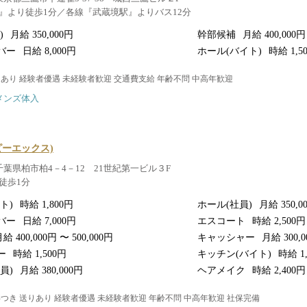
』より徒歩1分／各線『武蔵境駅』よりバス12分
)
月給 350,000円
幹部候補
月給 400,000円
バー
日給 8,000円
ホール(バイト)
時給 1,5
りあり 経験者優遇 未経験者歓迎 交通費支給 年齢不問 中高年歓迎
メンズ体入
X(ピーエックス)
千葉県柏市柏4－4－12 21世紀第一ビル３F
徒歩1分
ト)
時給 1,800円
ホール(社員)
月給 350,0
バー
日給 7,000円
エスコート
時給 2,500円
給 400,000円 〜 500,000円
キャッシャー
月給 300,
ー
時給 1,500円
キッチン(バイト)
時給 1
員)
月給 380,000円
ヘアメイク
時給 2,400円
事つき 送りあり 経験者優遇 未経験者歓迎 年齢不問 中高年歓迎 社保完備