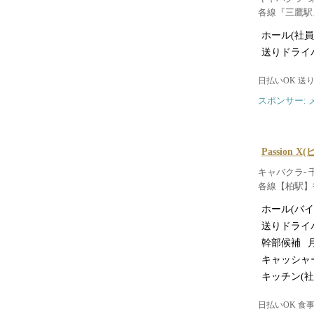
各線『三鷹駅
ホール(社員
送りドライ
日払いOK 送
スポンサー: 
Passion 
キャバクラ- 
各線【柏駅】
ホール(バイ
送りドライ
幹部候補
月
キャッシャ
キッチン(社
日払いOK 食