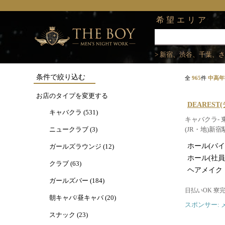
希望エリア
> 新宿、渋谷、千葉、
条件で絞り込む
全
965
件
中高年
お店のタイプを変更する
DEAREST
キャバクラ (531)
キャバクラ- 
ニュークラブ (3)
(JR・地)新
ホール(バイ
ガールズラウンジ (12)
ホール(社員
クラブ (63)
ヘアメイク
ガールズバー (184)
日払いOK 寮
朝キャバ/昼キャバ (20)
スポンサー: 
スナック (23)