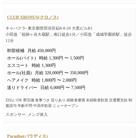
CLUB XRONUS(クロノス)
キャバクラ- 東京都世田谷区砧8-8-26 大黒ビルB1
小田急「祖師ヶ谷大蔵駅」南口徒歩1分／小田急「成城学園前駅」徒歩
12分
幹部候補
月給 450,000円
ホール(バイト)
時給 1,300円 〜 1,500円
エスコート
時給 1,300円
ホール(社員)
月給 320,000円 〜 350,000円
ヘアメイク
時給 1,800円 〜 2,000円
送りドライバー
日給 6,000円 〜 7,500円
日払いOK 寮完備 食事つき 送りあり 経験者優遇 未経験者歓迎 交通費支給 制
服貸与 年齢不問 中高年歓迎 ニューオープン
スポンサー: メンズ体入
Paradise(パラディス)