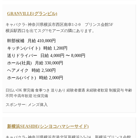
GRANVILLE(グランビル)
キャバクラ- 神奈川県横浜市西区南幸1-2-9 プリンス会館5F
横浜駅西口を出てスグ!!モアーズの隣にあります。
幹部候補
月給 410,000円
キッチン(バイト)
時給 1,200円
送りドライバー
日給 4,000円 〜 8,000円
ホール(社員)
月給 330,000円
ヘアメイク
時給 2,500円
ホール(バイト)
時給 2,000円
日払いOK 寮完備 食事つき 送りあり 経験者優遇 未経験者歓迎 制服貸与 年齢
不問 中高年歓迎 社保完備
スポンサー: メンズ体入
新横浜SEASIDE(シンヨコハマシーサイド)
キャバクラ- 神奈川県横浜市港北区新横浜2-5-24 新横浜プリンス会館