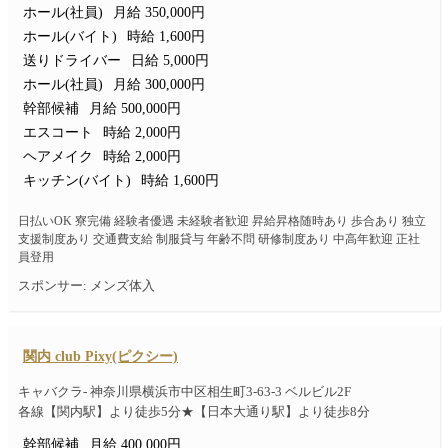
ホール(社員)
月給 350,000円
ホール(バイト)
時給 1,600円
送りドライバー
日給 5,000円
ホール(社員)
月給 300,000円
幹部候補
月給 500,000円
エスコート
時給 2,000円
ヘアメイク
時給 2,000円
キッチン(バイト)
時給 1,600円
日払いOK 寮完備 経験者優遇 未経験者歓迎 昇給昇格随時あり 歩合あり 独立
支援制度あり 交通費支給 制服貸与 年齢不問 研修制度あり 中高年歓迎 正社
員登用
スポンサー: メンズ体入
関内 club Pixy(ピクシー)
キャバクラ- 神奈川県横浜市中区相生町3-63-3 ベルビル2F
各線【関内駅】より徒歩5分★【日本大通り駅】より徒歩8分
幹部候補
月給 400,000円