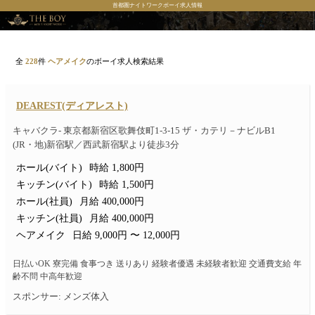
首都圏ナイトワークボーイ求人情報
全
228
件
ヘアメイク
のボーイ求人検索結果
DEAREST(ディアレスト)
キャバクラ- 東京都新宿区歌舞伎町1-3-15 ザ・カテリ－ナビルB1
(JR・地)新宿駅／西武新宿駅より徒歩3分
ホール(バイト)
時給 1,800円
キッチン(バイト)
時給 1,500円
ホール(社員)
月給 400,000円
キッチン(社員)
月給 400,000円
ヘアメイク
日給 9,000円 〜 12,000円
日払いOK 寮完備 食事つき 送りあり 経験者優遇 未経験者歓迎 交通費支給 年
齢不問 中高年歓迎
スポンサー: メンズ体入