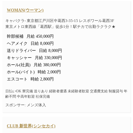
WOMAN(ウーマン)
キャバクラ- 東京都江戸川区中葛西3-35-15 レスポワール葛西3F
東京メトロ東西線「葛西駅」徒歩1分！駅チカで出勤ラクラク★
幹部候補
月給 450,000円
ヘアメイク
日給 8,000円
送りドライバー
日給 8,000円
キャッシャー
月給 330,000円
ホール(社員)
月給 380,000円
ホール(バイト)
時給 2,000円
エスコート
時給 2,800円
日払いOK 寮完備 送りあり 経験者優遇 未経験者歓迎 交通費支給 制服貸与 年
齢不問 中高年歓迎 社保完備
スポンサー: メンズ体入
CLUB 新世界(シンセカイ)