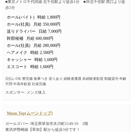
■東京メトロ千代田線 北千住駅より徒歩1分 ■JR北千住駅 西口より徒
歩2分
ホール(バイト)
時給 1,800円
ホール(社員)
月給 350,000円
送りドライバー
日給 7,000円
幹部候補
月給 600,000円
ホール(社員)
月給 280,000円
ヘアメイク
時給 2,500円
キャッシャー
時給 1,600円
エスコート
時給 1,600円
日払いOK 寮完備 食事つき 送りあり 経験者優遇 未経験者歓迎 制服貸与 年齢
不問 中高年歓迎 社保完備
スポンサー: メンズ体入
Moon Top(ムーントップ)
ガールズバー- 埼玉県草加市氷川町2149-10 1階
東武伊勢崎線【草加】駅から徒歩3分です！