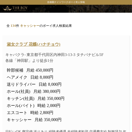
首都圏ナイトワークボーイ求人情報
全
134
件
キャッシャー
のボーイ求人検索結果
淑女クラブ 花蝶(ハナチョウ)
キャバクラ- 東京都千代田区内神田3-13-3 タチバナビル5F
各線「神田駅」より徒歩1分
幹部候補
月給 450,000円
ヘアメイク
日給 8,000円
送りドライバー
日給 8,000円
ホール(社員)
月給 380,000円
キッチン(社員)
月給 350,000円
ホール(バイト)
時給 2,000円
エスコート
時給 2,800円
キャッシャー
月給 350,000円
日払いOK 寮完備 送りあり 経験者優遇 未経験者歓迎 交通費支給 制服貸与 年