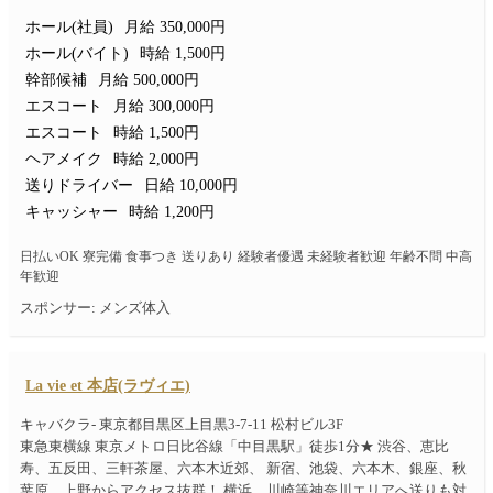
ホール(社員)
月給 350,000円
ホール(バイト)
時給 1,500円
幹部候補
月給 500,000円
エスコート
月給 300,000円
エスコート
時給 1,500円
ヘアメイク
時給 2,000円
送りドライバー
日給 10,000円
キャッシャー
時給 1,200円
日払いOK 寮完備 食事つき 送りあり 経験者優遇 未経験者歓迎 年齢不問 中高
年歓迎
スポンサー: メンズ体入
La vie et 本店(ラヴィエ)
キャバクラ- 東京都目黒区上目黒3-7-11 松村ビル3F
東急東横線 東京メトロ日比谷線「中目黒駅」徒歩1分★ 渋谷、恵比
寿、五反田、三軒茶屋、六本木近郊、 新宿、池袋、六本木、銀座、秋
葉原、上野からアクセス抜群！ 横浜、川崎等神奈川エリアへ送りも対