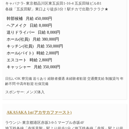
キャバクラ- 東京都品川区東五反田1-16-4 五反田味ビルB1
各線「五反田駅」東口より徒歩3分！駅チカで出勤ラクラク★
幹部候補
月給 450,000円
ヘアメイク
日給 8,000円
送りドライバー
日給 8,000円
ホール(社員)
月給 380,000円
キッチン(社員)
月給 350,000円
ホール(バイト)
時給 2,000円
エスコート
時給 2,800円
キャッシャー
月給 350,000円
日払いOK 寮完備 送りあり 経験者優遇 未経験者歓迎 交通費支給 制服貸与 年
齢不問 中高年歓迎 社保完備
スポンサー: メンズ体入
AKASAKA 1st(アカサカファースト)
ラウンジ- 東京都港区赤坂3-9-5 マーブル赤坂4F
地下鉄各線「赤坂見附」駅より徒歩1分／地下鉄各線「赤坂」駅より徒