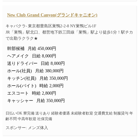
New Club Grand Canyon(グランドキャニオン)
キャバクラ- 東京都豊島区巣鴨2-2-8 NY巣鴨ビル1F
JR「巣鴨」駅北口、都営地下鉄三田線「巣鴨」駅より徒歩1分！駅チカ
で出勤ラクラク★
幹部候補
月給 450,000円
ヘアメイク
日給 8,000円
送りドライバー
日給 8,000円
ホール(社員)
月給 380,000円
キッチン(社員)
月給 350,000円
ホール(バイト)
時給 2,000円
エスコート
時給 2,800円
キャッシャー
月給 350,000円
日払いOK 寮完備 送りあり 経験者優遇 未経験者歓迎 交通費支給 制服貸与 年
齢不問 中高年歓迎 社保完備
スポンサー: メンズ体入