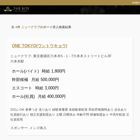
首都圏
全
4
件
ニュークラブ
のボーイ求人検索結果
ONE TOKYO(ワントウキョウ)
ニュークラブ- 東京都港区六本木5－1－7六本木ストリートビル3F
六本木駅
ホール(バイト)
時給 1,800円
幹部候補
月給 500,000円
エスコート
時給 3,000円
ホール(社員)
月給 400,000円
日払いOK 食事つき 送りあり 経験者優遇 未経験者歓迎 昇給昇格随時あり 歩合あり
社員旅行あり 独立支援制度あり 土曜,日曜休み 年齢不問 研修制度あり 中高年歓迎 正
社員登用
スポンサー: メンズ体入