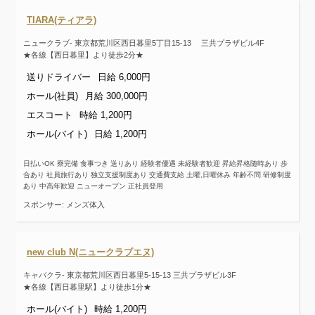
TIARA(ティアラ)
ニュークラブ- 東京都荒川区西日暮里5丁目15-13 三共プラザビル4F
★各線【西日暮里】より徒歩2分★
送りドライバー
日給 6,000円
ホール(社員)
月給 300,000円
エスコート
時給 1,200円
ホール(バイト)
日給 1,200円
日払いOK 寮完備 食事つき 送りあり 経験者優遇 未経験者歓迎 昇給昇格随時あり 歩
合あり 社員旅行あり 独立支援制度あり 交通費支給 土曜,日曜休み 年齢不問 研修制度
あり 中高年歓迎 ニューオープン 正社員登用
スポンサー: メンズ体入
new club N(ニュークラブエヌ)
キャバクラ- 東京都荒川区西日暮里5-15-13 三共プラザビル3F
★各線【西日暮里駅】より徒歩1分★
ホール(バイト)
時給 1,200円