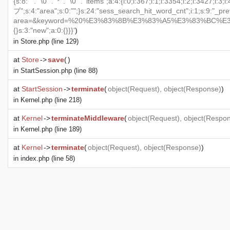
{s:8:"' . "\0" . '*' . "\0" . 'items";a:4:{i:0;i:367;i:1;i:3354;i:2;i
ブ";s:4:"area";s:0:"";}s:24:"sess_search_hit_word_cnt";i:1;s:9:"_previo
area=&keyword=%20%E3%83%8B%E3%83%A5%E3%83%BC%E3%82%A
{}s:3:"new";a:0:{}}}'
)
in
Store.php
(line 129)
at
Store
->
save
(
)
in
StartSession.php
(line 88)
at
StartSession
->
terminate
(
object
(
Request
),
object
(
Response
)
)
in
Kernel.php
(line 218)
at
Kernel
->
terminateMiddleware
(
object
(
Request
),
object
(
Respo
in
Kernel.php
(line 189)
at
Kernel
->
terminate
(
object
(
Request
),
object
(
Response
)
)
in
index.php
(line 58)