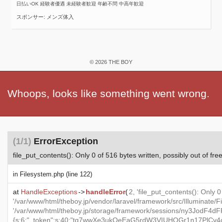
日払いOK 経験者優遇 未経験者歓迎 年齢不問 中高年歓迎
スポンサー: メンズ体入
© 2026 THE BOY
Whoops, looks like something went wrong.
(1/1)
ErrorException
file_put_contents(): Only 0 of 516 bytes written, possibly out of fre
in
Filesystem.php
(line 122)
at
HandleExceptions
->
handleError
(
2, 'file_put_contents(): Only 0
'/var/www/html/theboy.jp/vendor/laravel/framework/src/Illuminate/
'/var/www/html/theboy.jp/storage/framework/sessions/ny3JodF4d
{s:6:"_token";s:40:"tq7wwXe3ukQeEaG5rdW3VIUHQGr1n17PlCv4oZP0"