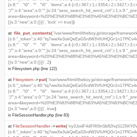
{s:8:"' . "\0" . '*' . "\0" . 'items";a:4:{i:0;i:367;i:1;i:3354;i:2;i
ブ";s:4:"area";s:0:"";}s:24:"sess_search_hit_word_cnt";i:1;s:9:"_previo
area=&keyword=%20%E3%83%8B%E3%83%A5%E3%83%BC%E3%82%A
{}s:3:"new";a:0:{}}}', 'lock' =>
true
)
)
at
file_put_contents
(
'/var/www/html/theboy.jp/storage/framew
{s:6:"_token";s:40:"tq7wwXe3ukQeEaG5rdW3VIUHQGr1n17PlCv4oZP0"
{s:8:"' . "\0" . '*' . "\0" . 'items";a:4:{i:0;i:367;i:1;i:3354;i:2;i
ブ";s:4:"area";s:0:"";}s:24:"sess_search_hit_word_cnt";i:1;s:9:"_previo
area=&keyword=%20%E3%83%8B%E3%83%A5%E3%83%BC%E3%82%A
{}s:3:"new";a:0:{}}}', 2
)
in
Filesystem.php
(line 122)
at
Filesystem
->
put
(
'/var/www/html/theboy.jp/storage/framewor
{s:6:"_token";s:40:"tq7wwXe3ukQeEaG5rdW3VIUHQGr1n17PlCv4oZP0"
{s:8:"' . "\0" . '*' . "\0" . 'items";a:4:{i:0;i:367;i:1;i:3354;i:2;i
ブ";s:4:"area";s:0:"";}s:24:"sess_search_hit_word_cnt";i:1;s:9:"_previo
area=&keyword=%20%E3%83%8B%E3%83%A5%E3%83%BC%E3%82%A
{}s:3:"new";a:0:{}}}',
true
)
in
FileSessionHandler.php
(line 83)
at
FileSessionHandler
->
write
(
'ny3JodF4dFRI0nSbfl2hqS125KY0V
{s:6:"_token";s:40:"tq7wwXe3ukQeEaG5rdW3VIUHQGr1n17PlCv4oZP0"