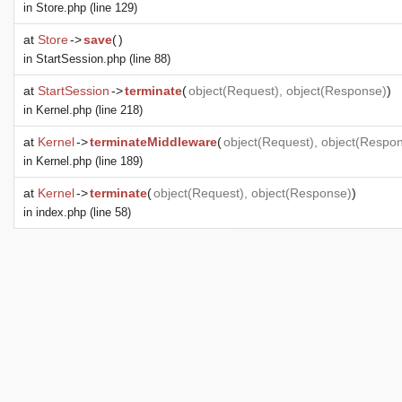
in
Store.php
(line 129)
at
Store
->
save
(
)
in
StartSession.php
(line 88)
at
StartSession
->
terminate
(
object
(
Request
),
object
(
Response
)
)
in
Kernel.php
(line 218)
at
Kernel
->
terminateMiddleware
(
object
(
Request
),
object
(
Respo
in
Kernel.php
(line 189)
at
Kernel
->
terminate
(
object
(
Request
),
object
(
Response
)
)
in
index.php
(line 58)