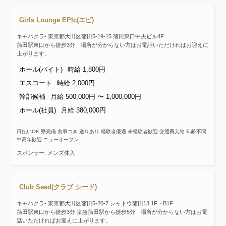
Girls Lounge EPIc(エピ)
キャバクラ- 東京都大田区蒲田5-19-15 蒲田東口中央ビル4F
蒲田駅東口から徒歩3分 場所が分からない方はお電話いただければお迎えに
上がります。
ホール(バイト)
時給 1,800円
エスコート
時給 2,000円
幹部候補
月給 500,000円 〜 1,000,000円
ホール(社員)
月給 380,000円
日払いOK 寮完備 食事つき 送りあり 経験者優遇 未経験者歓迎 交通費支給 年齢不問
中高年歓迎 ニューオープン
スポンサー: メンズ体入
Club Seed(クラブ シード)
キャバクラ- 東京都大田区蒲田5-20-7 シャトウ蒲田13 1F・B1F
蒲田駅東口から徒歩3分 京急蒲田駅から徒歩5分 場所が分からない方はお電
話いただければお迎えに上がります。