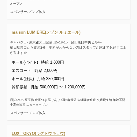
オープン
スポンサー: メンズ体入
maison LUMIERE(メゾン ルミエール)
キャバクラ- 東京都大田区蒲田5-19-15 蒲田東口中央ビル4F
蒲田駅東口から徒歩2分 場所がわからない方はスタッフが駅までお迎えに上
がります☆
ホール(バイト)
時給 1,800円
エスコート
時給 2,000円
ホール(社員)
月給 380,000円
幹部候補
月給 500,000円 〜 1,200,000円
日払いOK 寮完備 食事つき 送りあり 経験者優遇 未経験者歓迎 交通費支給 年齢不問
中高年歓迎 ニューオープン
スポンサー: メンズ体入
LUX TOKYO(ラグトウキョウ)