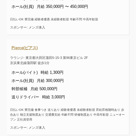
ホール(社員)
月給 350,000円 〜 450,000円
日払いOK 寮完備 経験者優遇 未経験者歓迎 年齢不問 中高年歓迎
スポンサー: メンズ体入
Pierce(ピアス)
ラウンジ- 東京都大田区蒲田5-15-3 第96東京ビル 2F
京浜東北線蒲田駅 徒歩1分
ホール(バイト)
時給 1,300円
ホール(社員)
月給 300,000円
幹部候補
月給 500,000円
送りドライバー
時給 3,000円
日払いOK 寮完備 食事つき 送りあり 経験者優遇 未経験者歓迎 昇給昇格随時あり 歩
合あり 独立支援制度あり 交通費支給 年齢不問 研修制度あり 中高年歓迎 ニューオー
プン 正社員登用
スポンサー: メンズ体入