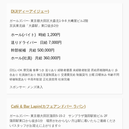
DIJ(ディーアイジェー)
ガールズバー- 東京都大田区大森北1-9-8 大﨑屋ビル2階
京浜東北線「大森駅」東口徒歩2分
ホール(バイト)
時給 1,200円
送りドライバー
日給 7,000円
幹部候補
月給 500,000円
ホール(社員)
月給 360,000円
日払いOK 寮完備 食事つき 送りあり 経験者優遇 未経験者歓迎 昇給昇格随時あり 歩
合あり 社員旅行あり 独立支援制度あり 交通費支給 制服貸与 土曜,日曜休み 年齢不問
研修制度あり 中高年歓迎 正社員登用 社保完備
スポンサー: メンズ体入
Café & Bar Lapin(カフェアンドバー ラパン)
ガールズバー- 東京都大田区蒲田5-15-2 サンプラザ蒲田駅前ビル 2F
蒲田駅東口から徒歩1分 場所がわからない方は駅に着いたらご連絡くださ
い!スタッフがお迎えに上がります☆