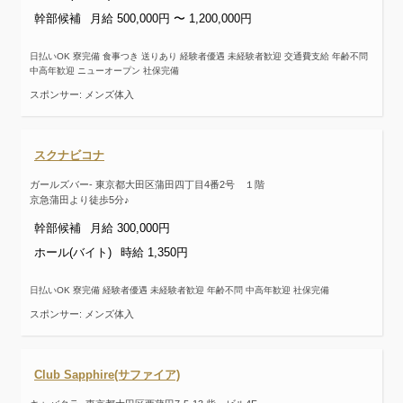
幹部候補
月給 500,000円 〜 1,200,000円
日払いOK 寮完備 食事つき 送りあり 経験者優遇 未経験者歓迎 交通費支給 年齢不問
中高年歓迎 ニューオープン 社保完備
スポンサー: メンズ体入
スクナビコナ
ガールズバー- 東京都大田区蒲田四丁目4番2号 １階
京急蒲田より徒歩5分♪
幹部候補
月給 300,000円
ホール(バイト)
時給 1,350円
日払いOK 寮完備 経験者優遇 未経験者歓迎 年齢不問 中高年歓迎 社保完備
スポンサー: メンズ体入
Club Sapphire(サファイア)