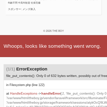
年齢不問 中高年歓迎 社保完備
スポンサー: メンズ体入
© 2026 THE BOY
Whoops, looks like something went wrong.
(1/1)
ErrorException
file_put_contents(): Only 0 of 632 bytes written, possibly out of fre
in
Filesystem.php
(line 122)
at
HandleExceptions
->
handleError
(
2, 'file_put_contents(): Only 0
'/var/www/html/theboy.jp/vendor/laravel/framework/src/Illuminate/
'/var/www/html/theboy.jp/storage/framework/sessions/atykOcQ9