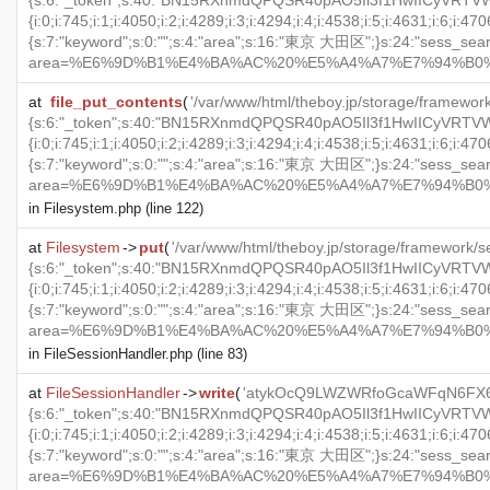
{s:6:"_token";s:40:"BN15RXnmdQPQSR40pAO5Il3f1HwIICyVRTVWKYOS";s:2
{i:0;i:745;i:1;i:4050;i:2;i:4289;i:3;i:4294;i:4;i:4538;i:5;i:4631;i:6;i
{s:7:"keyword";s:0:"";s:4:"area";s:16:"東京 大田区";}s:24:"sess_search_h
area=%E6%9D%B1%E4%BA%AC%20%E5%A4%A7%E7%94%B0%E5%8C%BA&ke
at
file_put_contents
(
'/var/www/html/theboy.jp/storage/frame
{s:6:"_token";s:40:"BN15RXnmdQPQSR40pAO5Il3f1HwIICyVRTVWKYOS";s:2
{i:0;i:745;i:1;i:4050;i:2;i:4289;i:3;i:4294;i:4;i:4538;i:5;i:4631;i:6;i
{s:7:"keyword";s:0:"";s:4:"area";s:16:"東京 大田区";}s:24:"sess_search_h
area=%E6%9D%B1%E4%BA%AC%20%E5%A4%A7%E7%94%B0%E5%8C%BA&ke
in
Filesystem.php
(line 122)
at
Filesystem
->
put
(
'/var/www/html/theboy.jp/storage/framewo
{s:6:"_token";s:40:"BN15RXnmdQPQSR40pAO5Il3f1HwIICyVRTVWKYOS";s:2
{i:0;i:745;i:1;i:4050;i:2;i:4289;i:3;i:4294;i:4;i:4538;i:5;i:4631;i:6;i
{s:7:"keyword";s:0:"";s:4:"area";s:16:"東京 大田区";}s:24:"sess_search_h
area=%E6%9D%B1%E4%BA%AC%20%E5%A4%A7%E7%94%B0%E5%8C%BA&k
in
FileSessionHandler.php
(line 83)
at
FileSessionHandler
->
write
(
'atykOcQ9LWZWRfoGcaWFqN6FX6wG
{s:6:"_token";s:40:"BN15RXnmdQPQSR40pAO5Il3f1HwIICyVRTVWKYOS";s:2
{i:0;i:745;i:1;i:4050;i:2;i:4289;i:3;i:4294;i:4;i:4538;i:5;i:4631;i:6;i
{s:7:"keyword";s:0:"";s:4:"area";s:16:"東京 大田区";}s:24:"sess_search_h
area=%E6%9D%B1%E4%BA%AC%20%E5%A4%A7%E7%94%B0%E5%8C%BA&k