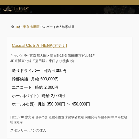
全
15
件
東京 大田区
で のボーイ求人検索結果
Casual Club ATHENA(アテナ)
キャバクラ- 東京都大田区蒲田5-15-3 第96東京ビルB1F
JR京浜東北線「蒲田駅」東口より徒歩1分
送りドライバー
日給 6,000円
幹部候補
月給 500,000円
エスコート
時給 2,000円
ホール(バイト)
時給 2,000円
ホール(社員)
月給 350,000円 〜 450,000円
日払いOK 寮完備 食事つき 経験者優遇 未経験者歓迎 制服貸与 年齢不問 中高年歓迎
社保完備
スポンサー: メンズ体入