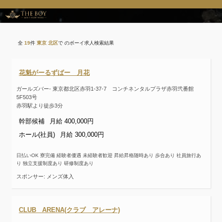
全
19
件
東京 北区
で のボーイ求人検索結果
花魁がーるずばー 月花
ガールズバー- 東京都北区赤羽1-37-7 コンチネンタルプラザ赤羽弐番館
5F503号
赤羽駅より徒歩3分
幹部候補
月給 400,000円
ホール(社員)
月給 300,000円
日払いOK 寮完備 経験者優遇 未経験者歓迎 昇給昇格随時あり 歩合あり 社員旅行あ
り 独立支援制度あり 研修制度あり
スポンサー: メンズ体入
CLUB ARENA(クラブ アレーナ)