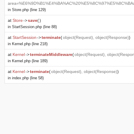
area=%E6%9D%B1%E4%BA%AC%20%E5%8C%97%E5%8C%BA&keyword=";}
in
Store.php
(line 129)
at
Store
->
save
(
)
in
StartSession.php
(line 88)
at
StartSession
->
terminate
(
object
(
Request
),
object
(
Response
)
)
in
Kernel.php
(line 218)
at
Kernel
->
terminateMiddleware
(
object
(
Request
),
object
(
Respo
in
Kernel.php
(line 189)
at
Kernel
->
terminate
(
object
(
Request
),
object
(
Response
)
)
in
index.php
(line 58)