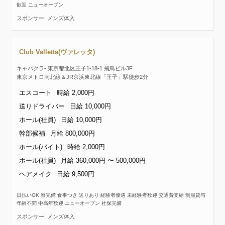
歓迎 ニューオープン
スポンサー: メンズ体入
Club Valletta(ヴァレッタ)
キャバクラ- 東京都北区王子1-18-1 飛鳥ビル3F
東京メトロ南北線＆JR京浜東北線「王子」駅徒歩2分
エスコート
時給 2,000円
送りドライバー
日給 10,000円
ホール(社員)
日給 10,000円
幹部候補
月給 800,000円
ホール(バイト)
時給 2,000円
ホール(社員)
月給 360,000円 〜 500,000円
ヘアメイク
日給 9,500円
日払いOK 寮完備 食事つき 送りあり 経験者優遇 未経験者歓迎 交通費支給 制服貸与
年齢不問 中高年歓迎 ニューオープン 社保完備
スポンサー: メンズ体入