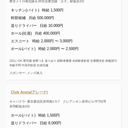
東京メトロ南北線＆JR京浜東北線「王子」駅徒歩2分
キッチン(バイト)
時給 1,500円
幹部候補
月給 500,000円
送りドライバー
日給 10,000円
ホール(社員)
月給 400,000円
エスコート
時給 2,000円 〜 3,000円
ホール(バイト)
時給 2,000円 〜 2,500円
日払いOK 寮完備 食事つき 送りあり 経験者優遇 未経験者歓迎 交通費支給 制服貸与
年齢不問 中高年歓迎 社保完備
スポンサー: メンズ体入
Club Arena(アレーナ)
キャバクラ- 東京都北区赤羽南1-5-7 クレアシオン赤羽ビル7F702号
赤羽駅徒歩2分
ホール(バイト)
時給 1,500円
送りドライバー
日給 8,000円