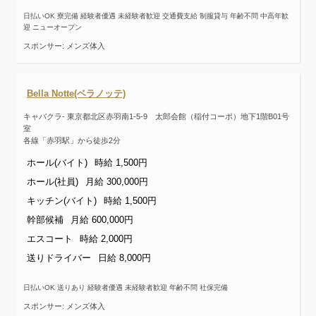
日払いOK 寮完備 経験者優遇 未経験者歓迎 交通費支給 制服貸与 年齢不問 中高年歓
迎 ニューオープン
スポンサー: メンズ体入
Bella Notte(ベラノッテ)
キャバクラ- 東京都北区赤羽南1-5-9 太郎会館（稲付コーポ）地下1階B01号
室
各線「赤羽駅」から徒歩2分
ホール(バイト)
時給 1,500円
ホール(社員)
月給 300,000円
キッチン(バイト)
時給 1,500円
幹部候補
月給 600,000円
エスコート
時給 2,000円
送りドライバー
日給 8,000円
日払いOK 送りあり 経験者優遇 未経験者歓迎 年齢不問 社保完備
スポンサー: メンズ体入