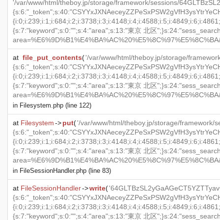
'/var/www/html/theboy.jp/storage/framework/sessions/64GLTBz
{s:6:"_token";s:40:"CSYYxJXNAeceyZZPeSxPSW2gVfH3ysYtrYeCH4sK";s:2
{i:0;i:239;i:1;i:684;i:2;i:3738;i:3;i:4148;i:4;i:4588;i:5;i:4849;i:6;i:4
{s:7:"keyword";s:0:"";s:4:"area";s:13:"東京 北区";}s:24:"sess_search_hit
area=%E6%9D%B1%E4%BA%AC%20%E5%8C%97%E5%8C%BA&keyword=";}s:
at
file_put_contents
(
'/var/www/html/theboy.jp/storage/frame
{s:6:"_token";s:40:"CSYYxJXNAeceyZZPeSxPSW2gVfH3ysYtrYeCH4sK";s:2
{i:0;i:239;i:1;i:684;i:2;i:3738;i:3;i:4148;i:4;i:4588;i:5;i:4849;i:6;i:4
{s:7:"keyword";s:0:"";s:4:"area";s:13:"東京 北区";}s:24:"sess_search_hit
area=%E6%9D%B1%E4%BA%AC%20%E5%8C%97%E5%8C%BA&keyword=";}s
in
Filesystem.php
(line 122)
at
Filesystem
->
put
(
'/var/www/html/theboy.jp/storage/framewo
{s:6:"_token";s:40:"CSYYxJXNAeceyZZPeSxPSW2gVfH3ysYtrYeCH4sK";s:2
{i:0;i:239;i:1;i:684;i:2;i:3738;i:3;i:4148;i:4;i:4588;i:5;i:4849;i:6;i:4
{s:7:"keyword";s:0:"";s:4:"area";s:13:"東京 北区";}s:24:"sess_search_hit
area=%E6%9D%B1%E4%BA%AC%20%E5%8C%97%E5%8C%BA&keyword=";}
in
FileSessionHandler.php
(line 83)
at
FileSessionHandler
->
write
(
'64GLTBzSL2yGaAGeCT5YZTTyavO
{s:6:"_token";s:40:"CSYYxJXNAeceyZZPeSxPSW2gVfH3ysYtrYeCH4sK";s:2
{i:0;i:239;i:1;i:684;i:2;i:3738;i:3;i:4148;i:4;i:4588;i:5;i:4849;i:6;i:4
{s:7:"keyword";s:0:"";s:4:"area";s:13:"東京 北区";}s:24:"sess_search_hit