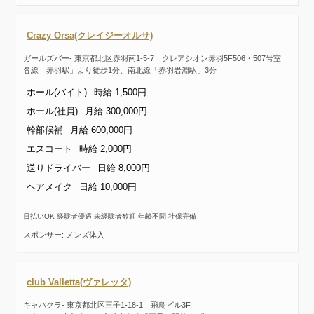
Crazy Orsa(クレイジーオルサ)
ガールズバー- 東京都北区赤羽南1-5-7 クレアシオン赤羽5F506・507号室
各線「赤羽駅」より徒歩1分、南北線「赤羽岩淵駅」3分
ホール(バイト)
時給 1,500円
ホール(社員)
月給 300,000円
幹部候補
月給 600,000円
エスコート
時給 2,000円
送りドライバー
日給 8,000円
ヘアメイク
日給 10,000円
日払いOK 経験者優遇 未経験者歓迎 年齢不問 社保完備
スポンサー: メンズ体入
club Valletta(ヴァレッタ)
キャバクラ- 東京都北区王子1-18-1 飛鳥ビル3F