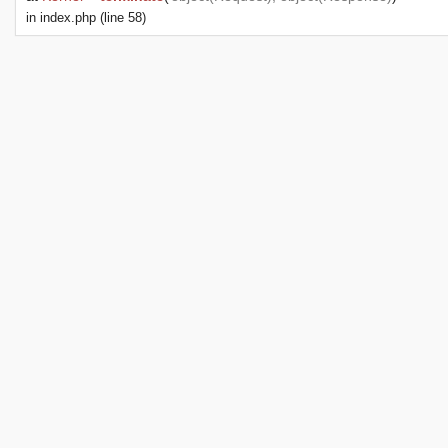
in
index.php
(line 58)