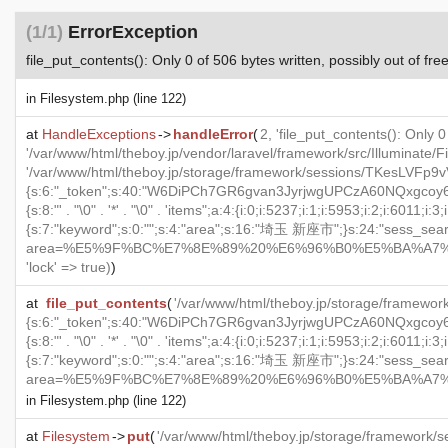
(1/1)
ErrorException
file_put_contents(): Only 0 of 506 bytes written, possibly out of fre
in
Filesystem.php
(line 122)
at
HandleExceptions
->
handleError
(
2, 'file_put_contents(): Only 0
'/var/www/html/theboy.jp/vendor/laravel/framework/src/Illuminate/
'/var/www/html/theboy.jp/storage/framework/sessions/TKesLVFp9
{s:6:"_token";s:40:"W6DiPCh7GR6gvan3JyrjwgUPCzA60NQxgcoy6GbM"
{s:8:"' . "\0" . '*' . "\0" . 'items";a:4:{i:0;i:5237;i:1;i:5953;i:2;i:60
{s:7:"keyword";s:0:"";s:4:"area";s:16:"埼玉 新座市";}s:24:"sess_search_h
area=%E5%9F%BC%E7%8E%89%20%E6%96%B0%E5%BA%A7%E5%B8%82&ke
'lock' =>
true
)
)
at
file_put_contents
(
'/var/www/html/theboy.jp/storage/framew
{s:6:"_token";s:40:"W6DiPCh7GR6gvan3JyrjwgUPCzA60NQxgcoy6GbM"
{s:8:"' . "\0" . '*' . "\0" . 'items";a:4:{i:0;i:5237;i:1;i:5953;i:2;i:60
{s:7:"keyword";s:0:"";s:4:"area";s:16:"埼玉 新座市";}s:24:"sess_search_h
area=%E5%9F%BC%E7%8E%89%20%E6%96%B0%E5%BA%A7%E5%B8%82&ke
in
Filesystem.php
(line 122)
at
Filesystem
->
put
(
'/var/www/html/theboy.jp/storage/framewor