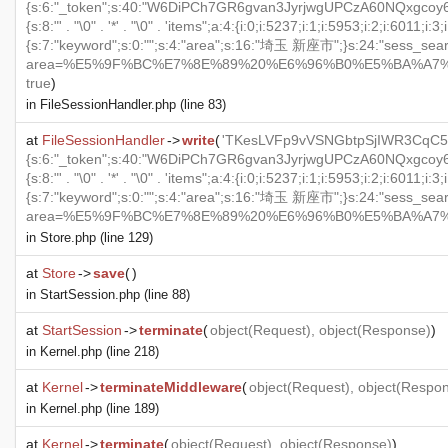
{s:6:"_token";s:40:"W6DiPCh7GR6gvan3JyrjwgUPCzA60NQxgcoy6GbM"
{s:8:"' . "\0" . '*' . "\0" . 'items";a:4:{i:0;i:5237;i:1;i:5953;i:2;i:60
{s:7:"keyword";s:0:"";s:4:"area";s:16:"埼玉 新座市";}s:24:"sess_search_h
area=%E5%9F%BC%E7%8E%89%20%E6%96%B0%E5%BA%A7%E5%B8%82&ke
true
)
in
FileSessionHandler.php
(line 83)
at
FileSessionHandler
->
write
(
'TKesLVFp9vVSNGbtpSjIWR3CqC57F
{s:6:"_token";s:40:"W6DiPCh7GR6gvan3JyrjwgUPCzA60NQxgcoy6GbM"
{s:8:"' . "\0" . '*' . "\0" . 'items";a:4:{i:0;i:5237;i:1;i:5953;i:2;i:60
{s:7:"keyword";s:0:"";s:4:"area";s:16:"埼玉 新座市";}s:24:"sess_search_h
area=%E5%9F%BC%E7%8E%89%20%E6%96%B0%E5%BA%A7%E5%B8%82&ke
in
Store.php
(line 129)
at
Store
->
save
(
)
in
StartSession.php
(line 88)
at
StartSession
->
terminate
(
object
(
Request
),
object
(
Response
)
)
in
Kernel.php
(line 218)
at
Kernel
->
terminateMiddleware
(
object
(
Request
),
object
(
Respo
in
Kernel.php
(line 189)
at
Kernel
->
terminate
(
object
(
Request
),
object
(
Response
)
)