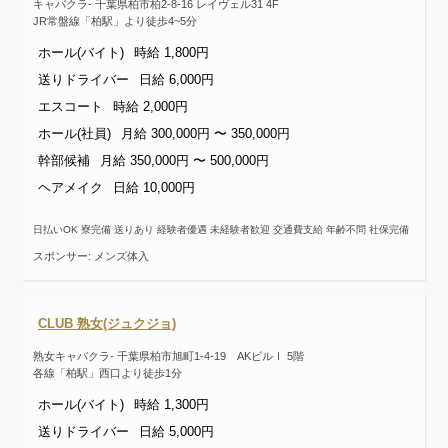
キャバクラ- 千葉県柏市柏2-8-16 レイヴェル31 4F
JR常盤線「柏駅」より徒歩4~5分
ホール(バイト)
時給 1,800円
送りドライバー
日給 6,000円
エスコート
時給 2,000円
ホール(社員)
月給 300,000円 〜 350,000円
幹部候補
月給 350,000円 〜 500,000円
ヘアメイク
日給 10,000円
日払いOK 寮完備 送りあり 経験者優遇 未経験者歓迎 交通費支給 年齢不問 社保完備
スポンサー: メンズ体入
CLUB 熟女(ジュクジョ)
熟女キャバクラ- 千葉県柏市旭町1-4-19 AKビルⅠ 5階
各線「柏駅」西口より徒歩1分
ホール(バイト)
時給 1,300円
送りドライバー
日給 5,000円