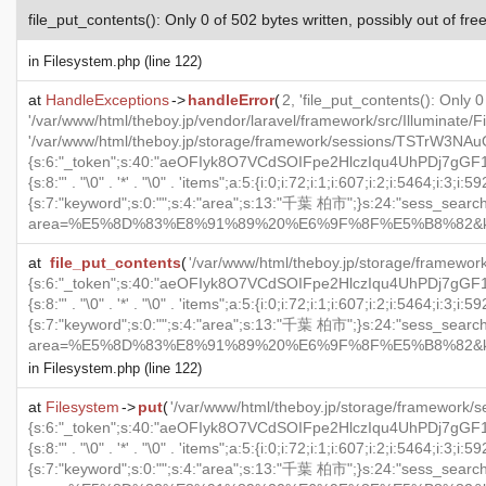
file_put_contents(): Only 0 of 502 bytes written, possibly out of fre
in
Filesystem.php
(line 122)
at
HandleExceptions
->
handleError
(
2, 'file_put_contents(): Only 0
'/var/www/html/theboy.jp/vendor/laravel/framework/src/Illuminate/
'/var/www/html/theboy.jp/storage/framework/sessions/TSTrW3NA
{s:6:"_token";s:40:"aeOFIyk8O7VCdSOIFpe2HlczIqu4UhPDj7gGF1c6";
{s:8:"' . "\0" . '*' . "\0" . 'items";a:5:{i:0;i:72;i:1;i:607;i:2;i:5464;i
{s:7:"keyword";s:0:"";s:4:"area";s:13:"千葉 柏市";}s:24:"sess_search_hit
area=%E5%8D%83%E8%91%89%20%E6%9F%8F%E5%B8%82&keyword=";}s:
at
file_put_contents
(
'/var/www/html/theboy.jp/storage/frame
{s:6:"_token";s:40:"aeOFIyk8O7VCdSOIFpe2HlczIqu4UhPDj7gGF1c6";
{s:8:"' . "\0" . '*' . "\0" . 'items";a:5:{i:0;i:72;i:1;i:607;i:2;i:5464;i
{s:7:"keyword";s:0:"";s:4:"area";s:13:"千葉 柏市";}s:24:"sess_search_hit
area=%E5%8D%83%E8%91%89%20%E6%9F%8F%E5%B8%82&keyword=";}s:
in
Filesystem.php
(line 122)
at
Filesystem
->
put
(
'/var/www/html/theboy.jp/storage/framewo
{s:6:"_token";s:40:"aeOFIyk8O7VCdSOIFpe2HlczIqu4UhPDj7gGF1c6";
{s:8:"' . "\0" . '*' . "\0" . 'items";a:5:{i:0;i:72;i:1;i:607;i:2;i:5464;i
{s:7:"keyword";s:0:"";s:4:"area";s:13:"千葉 柏市";}s:24:"sess_search_hit