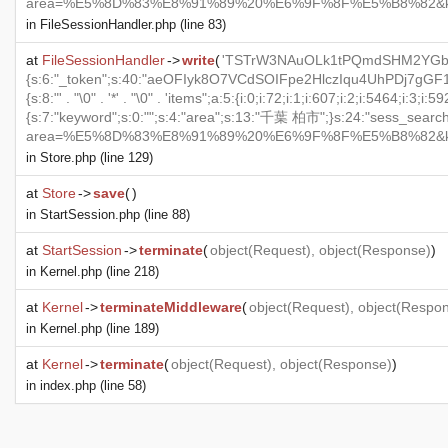
area=%E5%8D%83%E8%91%89%20%E6%9F%8F%E5%B8%82&keyword=";}s
in
FileSessionHandler.php
(line 83)
at
FileSessionHandler
->
write
(
'TSTrW3NAuOLk1tPQmdSHM2YGb5Ym
{s:6:"_token";s:40:"aeOFIyk8O7VCdSOIFpe2HlczIqu4UhPDj7gGF1c6";
{s:8:"' . "\0" . '*' . "\0" . 'items";a:5:{i:0;i:72;i:1;i:607;i:2;i:5464;i
{s:7:"keyword";s:0:"";s:4:"area";s:13:"千葉 柏市";}s:24:"sess_search_hit
area=%E5%8D%83%E8%91%89%20%E6%9F%8F%E5%B8%82&keyword=";}s
in
Store.php
(line 129)
at
Store
->
save
(
)
in
StartSession.php
(line 88)
at
StartSession
->
terminate
(
object
(
Request
),
object
(
Response
)
)
in
Kernel.php
(line 218)
at
Kernel
->
terminateMiddleware
(
object
(
Request
),
object
(
Respo
in
Kernel.php
(line 189)
at
Kernel
->
terminate
(
object
(
Request
),
object
(
Response
)
)
in
index.php
(line 58)